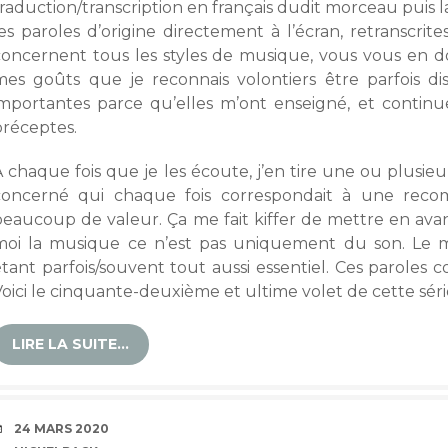
raduction/transcription en français dudit morceau puis l
es paroles d’origine directement à l’écran, retranscrite
concernent tous les styles de musique, vous vous en d
mes goûts que je reconnais volontiers être parfois d
importantes parce qu’elles m’ont enseigné, et continue
préceptes.
 chaque fois que je les écoute, j’en tire une ou plusieurs
concerné qui chaque fois correspondait à une reco
beaucoup de valeur. Ça me fait kiffer de mettre en avan
moi la musique ce n’est pas uniquement du son. Le me
tant parfois/souvent tout aussi essentiel. Ces paroles c
oici le cinquante-deuxième et ultime volet de cette séri
LIRE LA SUITE…
DATE
24 MARS 2020