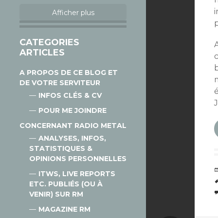
Afficher plus
CATEGORIES
A
ARTICLES
A PROPOS DE CE BLOG ET
DE VOTRE SERVITEUR
é
INFOS CLÉS & CV
J
POUR ME JOINDRE
CONCERNANT RADIO METAL
ANALYSES, INFOS,
STATISTIQUES &
OPINIONS PERSONNELLES
ITWS, LIVE REPORTS
ETC. PUBLIÉS (OU À
VENIR) SUR RM
MAGAZINE RM