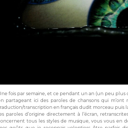
ne fois par semaine, et ce pendant un an (un peu plus dans 
en partageant ici des paroles de chansons qui m’ont 
raduction/transcription en français dudit morceau puis l
es paroles d’origine directement à l’écran, retranscrite
concernent tous les styles de musique, vous vous en d
mes goûts que je reconnais volontiers être parfois d