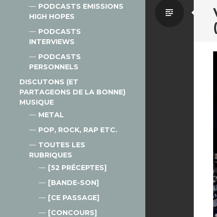
PODCASTS EMISSIONS
Par
HIGH HOPES
PODCASTS
défaut
INTERVIEWS
PODCASTS
PERSONNELS
DISCUTONS (ET
PARTAGEONS DE LA BONNE)
MUSIQUE
METAL
POP, ROCK, RAP ETC.
TOUTES LES
RUBRIQUES
[52 PRÉCEPTES]
[BANDE-SON]
[CE PASSAGE]
[CONCOURS]