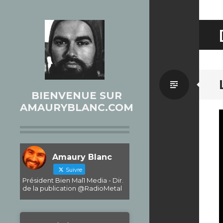
Par
BIENVENUE SUR
AMAURYBLANC.COM
défaut
Amaury Blanc
Suivre
Président Bien Mal1 Media - Dir.
de la publication @RadioMetal