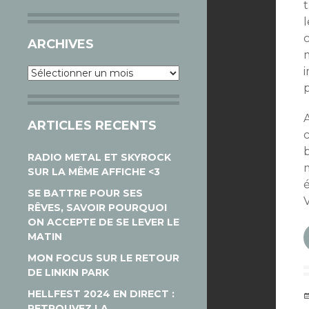
t
l
ARCHIVES
Archives
A
ARTICLES RECENTS
RADIO METAL ET SKYROCK
SUR LA MÊME AFFICHE <3
é
SE BATTRE POUR SES
V
RÊVES, SAVOIR POURQUOI
ON ACCEPTE DE SE LEVER LE
MATIN
MON FOCUS SUR LE RETOUR
DE LINKIN PARK
HELLFEST 2024 EN DIRECT :
RETROUVEZ LA