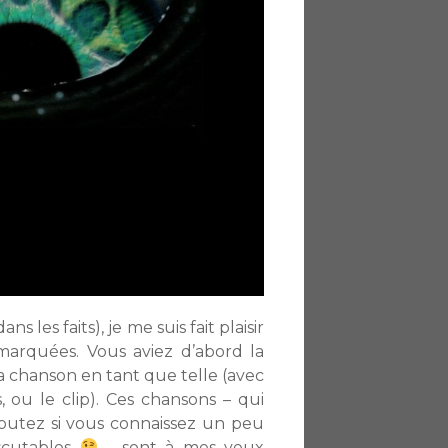
les faits), je me suis fait plaisir
marquées. Vous aviez d’abord la
a chanson en tant que telle (avec
s, ou le clip). Ces chansons – qui
outez si vous connaissez un peu
iscutables
– sont à mes yeux