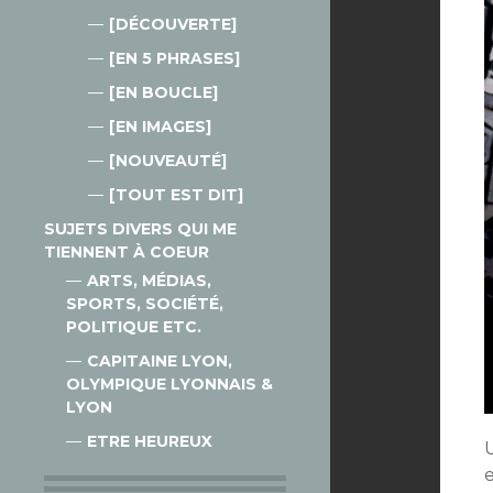
[DÉCOUVERTE]
[EN 5 PHRASES]
[EN BOUCLE]
[EN IMAGES]
[NOUVEAUTÉ]
[TOUT EST DIT]
SUJETS DIVERS QUI ME
TIENNENT À COEUR
ARTS, MÉDIAS,
SPORTS, SOCIÉTÉ,
POLITIQUE ETC.
CAPITAINE LYON,
OLYMPIQUE LYONNAIS &
LYON
ETRE HEUREUX
U