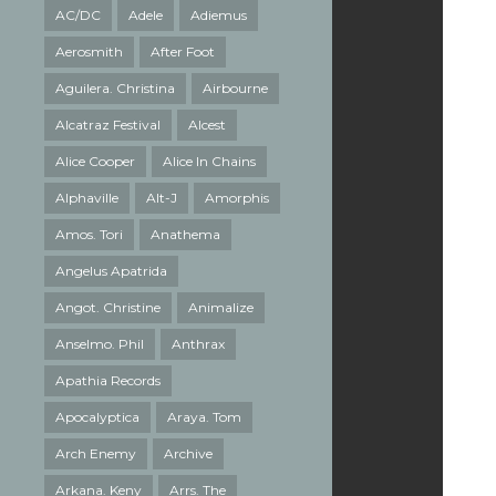
AC/DC
Adele
Adiemus
Aerosmith
After Foot
Aguilera. Christina
Airbourne
Alcatraz Festival
Alcest
Alice Cooper
Alice In Chains
Alphaville
Alt-J
Amorphis
Amos. Tori
Anathema
Angelus Apatrida
Angot. Christine
Animalize
Anselmo. Phil
Anthrax
Apathia Records
Apocalyptica
Araya. Tom
Arch Enemy
Archive
Arkana. Keny
Arrs. The