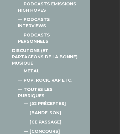
PODCASTS EMISSIONS
HIGH HOPES
PODCASTS
INTERVIEWS
PODCASTS
PERSONNELS
DISCUTONS (ET
PARTAGEONS DE LA BONNE)
MUSIQUE
METAL
POP, ROCK, RAP ETC.
TOUTES LES
RUBRIQUES
[52 PRÉCEPTES]
[BANDE-SON]
[CE PASSAGE]
[CONCOURS]