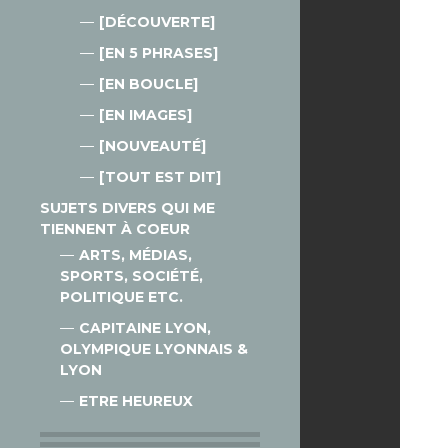
[DÉCOUVERTE]
[EN 5 PHRASES]
[EN BOUCLE]
[EN IMAGES]
[NOUVEAUTÉ]
[TOUT EST DIT]
SUJETS DIVERS QUI ME
TIENNENT À COEUR
ARTS, MÉDIAS,
SPORTS, SOCIÉTÉ,
POLITIQUE ETC.
CAPITAINE LYON,
OLYMPIQUE LYONNAIS &
LYON
ETRE HEUREUX