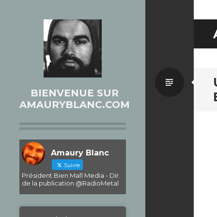
Par
BIENVENUE SUR
AMAURYBLANC.COM
défaut
Amaury Blanc
Suivre
Président Bien Mal1 Media - Dir.
de la publication @RadioMetal