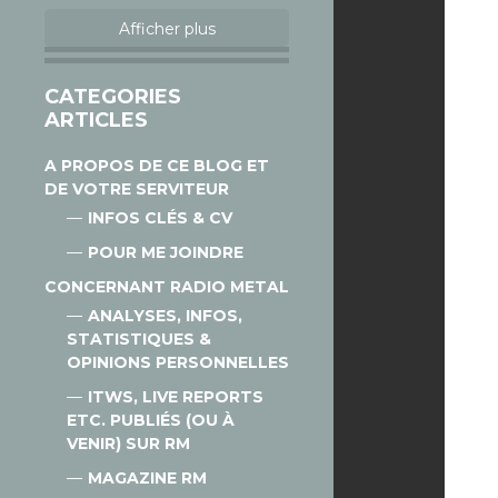
Afficher plus
CATEGORIES
ARTICLES
A PROPOS DE CE BLOG ET
DE VOTRE SERVITEUR
INFOS CLÉS & CV
POUR ME JOINDRE
CONCERNANT RADIO METAL
ANALYSES, INFOS,
STATISTIQUES &
OPINIONS PERSONNELLES
ITWS, LIVE REPORTS
ETC. PUBLIÉS (OU À
VENIR) SUR RM
MAGAZINE RM