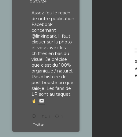
06/09/24
Assez fou le reach
de notre publication
Facebook
concernant
@linkinpark
. Il faut
cliquer sur la photo
et vous avez les
chiffres en bas du
visuel. Je précise
que c’est du 100%
organique / naturel.
Pas d’histoire de
post boosté ou que
sais-je. Les fans de
LP sont au taquet.
1
1
Twitter