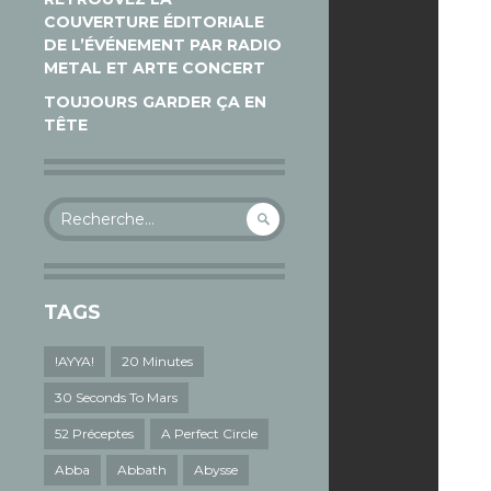
COUVERTURE ÉDITORIALE
DE L’ÉVÉNEMENT PAR RADIO
METAL ET ARTE CONCERT
TOUJOURS GARDER ÇA EN
TÊTE
Rechercher :
TAGS
!AYYA!
20 Minutes
30 Seconds To Mars
52 Préceptes
A Perfect Circle
Abba
Abbath
Abysse