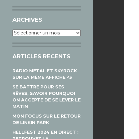
ARCHIVES
Archives
ARTICLES RECENTS
RADIO METAL ET SKYROCK
SUR LA MÊME AFFICHE <3
SE BATTRE POUR SES
RÊVES, SAVOIR POURQUOI
ON ACCEPTE DE SE LEVER LE
MATIN
MON FOCUS SUR LE RETOUR
DE LINKIN PARK
HELLFEST 2024 EN DIRECT :
RETROUVEZ LA