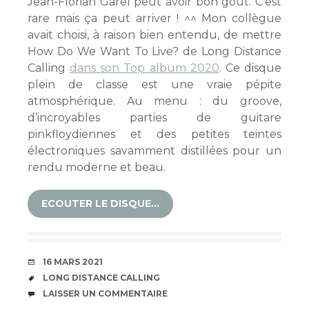
Jean-Florian Garel peut avoir bon goût. C’est
rare mais ça peut arriver ! ^^ Mon collègue
avait choisi, à raison bien entendu, de mettre
How Do We Want To Live? de Long Distance
Calling
dans son Top album 2020
. Ce disque
plein de classe est une vraie pépite
atmosphérique. Au menu : du groove,
d’incroyables parties de guitare
pinkfloydiennes et des petites teintes
électroniques savamment distillées pour un
rendu moderne et beau.
ECOUTER LE DISQUE…
DATE
16 MARS 2021
ÉTIQUETTES
LONG DISTANCE CALLING
COMMENTAIRES
LAISSER UN COMMENTAIRE