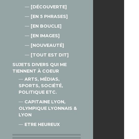
[DÉCOUVERTE]
[EN 5 PHRASES]
[EN BOUCLE]
[EN IMAGES]
[NOUVEAUTÉ]
[TOUT EST DIT]
SUJETS DIVERS QUI ME
TIENNENT À COEUR
ARTS, MÉDIAS,
SPORTS, SOCIÉTÉ,
POLITIQUE ETC.
CAPITAINE LYON,
OLYMPIQUE LYONNAIS &
LYON
ETRE HEUREUX