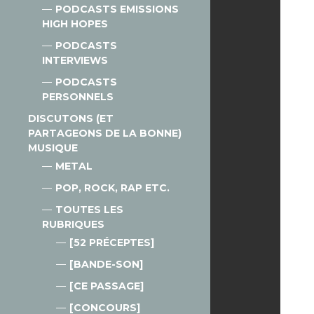
PODCASTS EMISSIONS
HIGH HOPES
PODCASTS
INTERVIEWS
PODCASTS
PERSONNELS
DISCUTONS (ET
PARTAGEONS DE LA BONNE)
MUSIQUE
METAL
POP, ROCK, RAP ETC.
TOUTES LES
RUBRIQUES
[52 PRÉCEPTES]
[BANDE-SON]
[CE PASSAGE]
[CONCOURS]