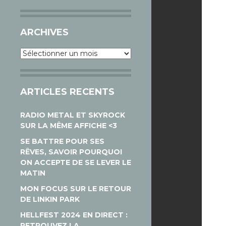
ARCHIVES
Archives
ARTICLES RECENTS
RADIO METAL ET SKYROCK
SUR LA MÊME AFFICHE <3
SE BATTRE POUR SES
RÊVES, SAVOIR POURQUOI
ON ACCEPTE DE SE LEVER LE
MATIN
MON FOCUS SUR LE RETOUR
DE LINKIN PARK
HELLFEST 2024 EN DIRECT :
RETROUVEZ LA