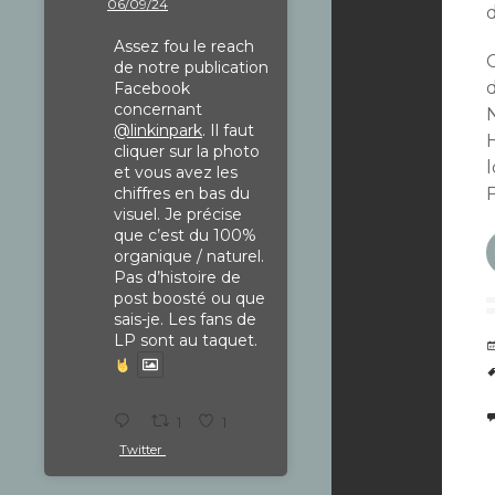
06/09/24
Assez fou le reach
de notre publication
d
Facebook
concernant
@linkinpark
. Il faut
cliquer sur la photo
et vous avez les
chiffres en bas du
visuel. Je précise
que c’est du 100%
organique / naturel.
Pas d’histoire de
post boosté ou que
sais-je. Les fans de
LP sont au taquet.
1
1
Twitter