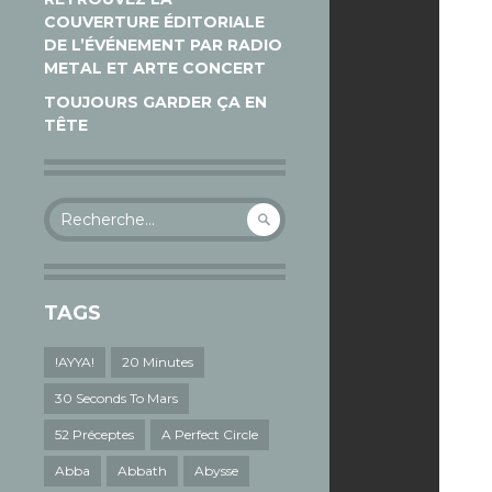
COUVERTURE ÉDITORIALE
DE L’ÉVÉNEMENT PAR RADIO
METAL ET ARTE CONCERT
TOUJOURS GARDER ÇA EN
TÊTE
Rechercher :
TAGS
!AYYA!
20 Minutes
30 Seconds To Mars
52 Préceptes
A Perfect Circle
Abba
Abbath
Abysse