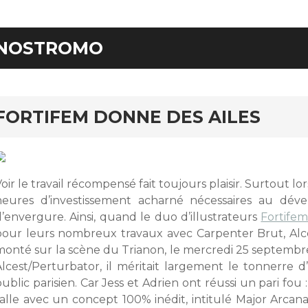
NOSTROMO
FORTIFEM DONNE DES AILES
oir le travail récompensé fait toujours plaisir. Surtout lo
heures d’investissement acharné nécessaires au dév
d’envergure. Ainsi, quand le duo d’illustrateurs
Fortife
pour leurs nombreux travaux avec Carpenter Brut, Al
monté sur la scène du Trianon, le mercredi 25 septembre
Alcest/Perturbator, il méritait largement le tonnerre d
ublic parisien. Car Jess et Adrien ont réussi un pari fou
salle avec un concept 100% inédit, intitulé Major Arcana