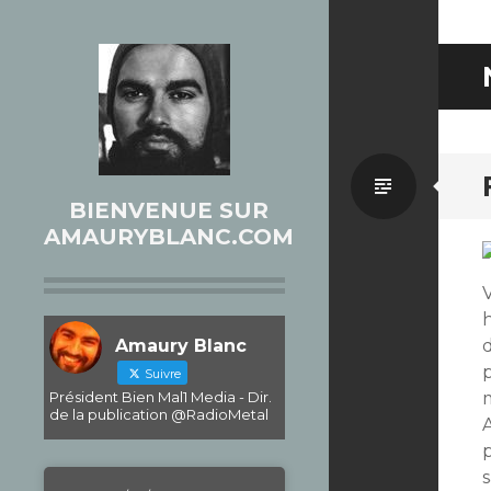
Par
BIENVENUE SUR
AMAURYBLANC.COM
défaut
V
Amaury Blanc
Suivre
Président Bien Mal1 Media - Dir.
de la publication @RadioMetal
p