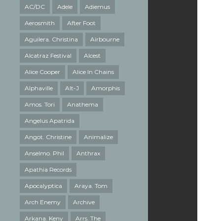
AC/DC
Adele
Adiemus
Aerosmith
After Foot
Aguilera. Christina
Airbourne
Alcatraz Festival
Alcest
Alice Cooper
Alice In Chains
Alphaville
Alt-J
Amorphis
Amos. Tori
Anathema
Angelus Apatrida
Angot. Christine
Animalize
Anselmo. Phil
Anthrax
Apathia Records
Apocalyptica
Araya. Tom
Arch Enemy
Archive
Arkana. Keny
Arrs. The