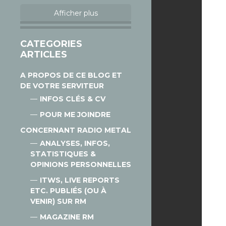
Afficher plus
CATEGORIES
ARTICLES
A PROPOS DE CE BLOG ET
DE VOTRE SERVITEUR
INFOS CLÉS & CV
POUR ME JOINDRE
CONCERNANT RADIO METAL
ANALYSES, INFOS,
STATISTIQUES &
OPINIONS PERSONNELLES
ITWS, LIVE REPORTS
ETC. PUBLIÉS (OU À
VENIR) SUR RM
MAGAZINE RM