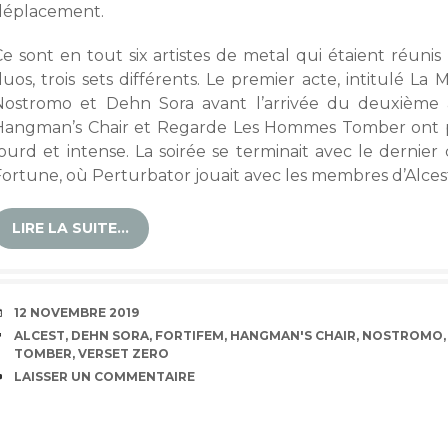
déplacement.
Ce sont en tout six artistes de metal qui étaient réuni
uos, trois sets différents. Le premier acte, intitulé La 
Nostromo et Dehn Sora avant l’arrivée du deuxième a
Hangman’s Chair et Regarde Les Hommes Tomber ont
lourd et intense. La soirée se terminait avec le derni
Fortune, où Perturbator jouait avec les membres d’Alces
LIRE LA SUITE…
DATE
12 NOVEMBRE 2019
ÉTIQUETTES
ALCEST
,
DEHN SORA
,
FORTIFEM
,
HANGMAN'S CHAIR
,
NOSTROMO
TOMBER
,
VERSET ZERO
COMMENTAIRES
LAISSER UN COMMENTAIRE