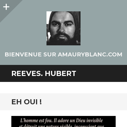
Colonne
latérale
BIENVENUE SUR AMAURYBLANC.COM
REEVES. HUBERT
EH OUI !