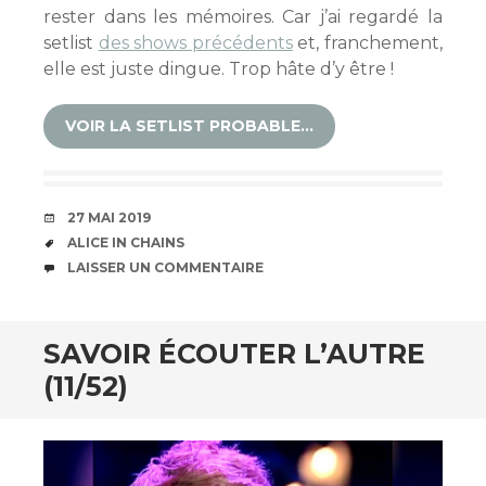
rester dans les mémoires. Car j’ai regardé la
setlist
des shows précédents
et, franchement,
elle est juste dingue. Trop hâte d’y être !
VOIR LA SETLIST PROBABLE…
DATE
27 MAI 2019
ÉTIQUETTES
ALICE IN CHAINS
COMMENTAIRES
LAISSER UN COMMENTAIRE
SAVOIR ÉCOUTER L’AUTRE
(11/52)