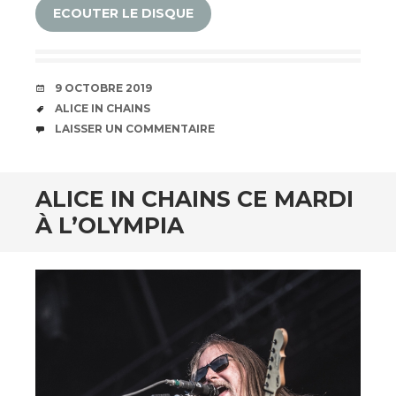
ECOUTER LE DISQUE
DATE
9 OCTOBRE 2019
ÉTIQUETTES
ALICE IN CHAINS
COMMENTAIRES
LAISSER UN COMMENTAIRE
ALICE IN CHAINS CE MARDI
À L’OLYMPIA