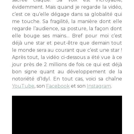
évidemment. Mais quand je regarde la vidéo,
c’est ce qu’elle dégage dans sa globalité qui
me touche. Sa fragilité, la manière dont elle
regarde l’audience, sa posture, la façon dont
elle bouge ses mains… Bref pour moi c’est
déjà une star et peut-être que demain tout
le monde sera au courant que c’est une star !
Après tout, la vidéo ci-dessous a été vue à ce
jour près de 2 millions de fois ce qui est déjà
bon signe quant au développement de la
notoriété d’Idyl. En tout cas, voici sa chaîne
YouTube
, son
Facebook
et son
Instagram
.