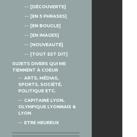
[DÉCOUVERTE]
[EN 5 PHRASES]
[EN BOUCLE]
[EN IMAGES]
[NOUVEAUTÉ]
[TOUT EST DIT]
SUJETS DIVERS QUI ME
TIENNENT À COEUR
ARTS, MÉDIAS,
SPORTS, SOCIÉTÉ,
POLITIQUE ETC.
CAPITAINE LYON,
OLYMPIQUE LYONNAIS &
LYON
ETRE HEUREUX