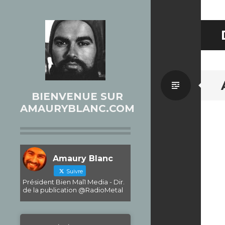
Par
BIENVENUE SUR
AMAURYBLANC.COM
défaut
Amaury Blanc
Suivre
Président Bien Mal1 Media - Dir.
de la publication @RadioMetal