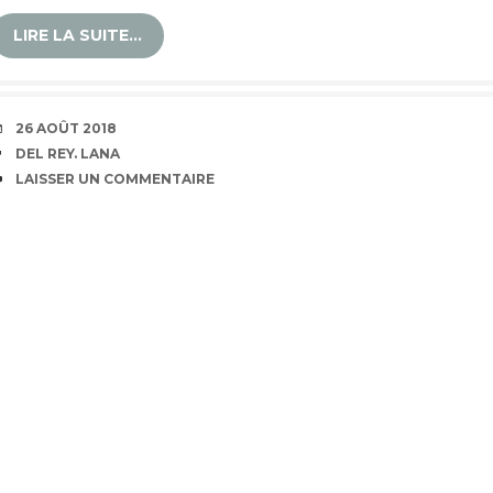
LIRE LA SUITE…
DATE
26 AOÛT 2018
ÉTIQUETTES
DEL REY. LANA
COMMENTAIRES
LAISSER UN COMMENTAIRE