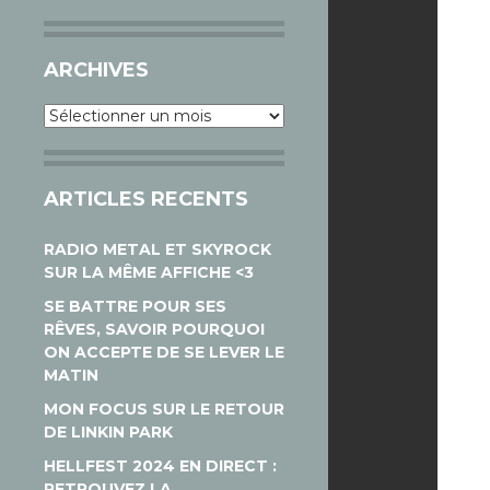
ARCHIVES
Archives
ARTICLES RECENTS
RADIO METAL ET SKYROCK
SUR LA MÊME AFFICHE <3
SE BATTRE POUR SES
RÊVES, SAVOIR POURQUOI
ON ACCEPTE DE SE LEVER LE
MATIN
MON FOCUS SUR LE RETOUR
DE LINKIN PARK
HELLFEST 2024 EN DIRECT :
RETROUVEZ LA