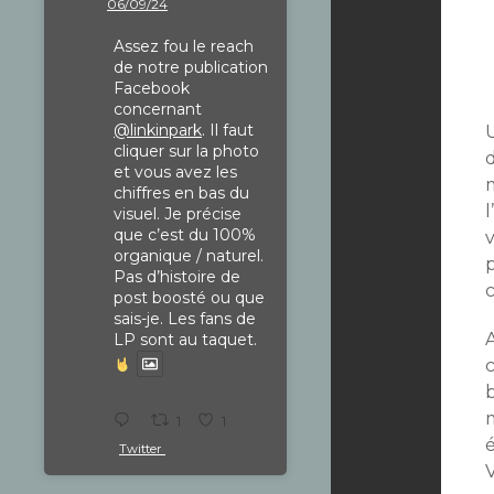
06/09/24
Assez fou le reach
de notre publication
Facebook
concernant
@linkinpark
. Il faut
U
cliquer sur la photo
et vous avez les
chiffres en bas du
visuel. Je précise
que c’est du 100%
organique / naturel.
Pas d’histoire de
c
post boosté ou que
sais-je. Les fans de
A
LP sont au taquet.
1
1
Twitter
V