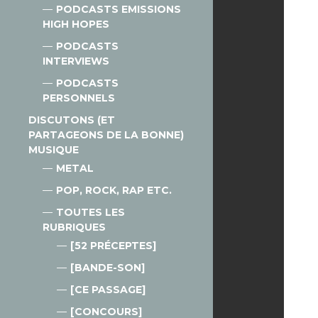
PODCASTS EMISSIONS
HIGH HOPES
PODCASTS
INTERVIEWS
PODCASTS
PERSONNELS
DISCUTONS (ET
PARTAGEONS DE LA BONNE)
MUSIQUE
METAL
POP, ROCK, RAP ETC.
TOUTES LES
RUBRIQUES
[52 PRÉCEPTES]
[BANDE-SON]
[CE PASSAGE]
[CONCOURS]