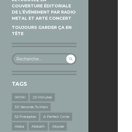
COUVERTURE ÉDITORIALE
DE L’ÉVÉNEMENT PAR RADIO
METAL ET ARTE CONCERT
TOUJOURS GARDER ÇA EN
TÊTE
Rechercher :
TAGS
!AYYA!
20 Minutes
30 Seconds To Mars
52 Préceptes
A Perfect Circle
Abba
Abbath
Abysse