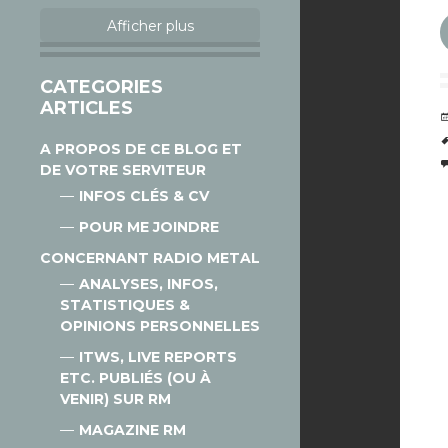
Afficher plus
CATEGORIES
ARTICLES
A PROPOS DE CE BLOG ET
DE VOTRE SERVITEUR
INFOS CLÉS & CV
POUR ME JOINDRE
CONCERNANT RADIO METAL
ANALYSES, INFOS,
STATISTIQUES &
OPINIONS PERSONNELLES
ITWS, LIVE REPORTS
ETC. PUBLIÉS (OU À
VENIR) SUR RM
MAGAZINE RM