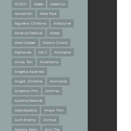
AC/DC
Adele
Adiemus
Aerosmith
After Foot
Aguilera. Christina
Airbourne
Alcatraz Festival
Alcest
Alice Cooper
Alice In Chains
Alphaville
Alt-J
Amorphis
Amos. Tori
Anathema
Angelus Apatrida
Angot. Christine
Animalize
Anselmo. Phil
Anthrax
Apathia Records
Apocalyptica
Araya. Tom
Arch Enemy
Archive
Arkana. Keny
Arrs. The