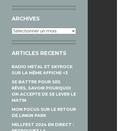
ARCHIVES
Archives
ARTICLES RECENTS
RADIO METAL ET SKYROCK
SUR LA MÊME AFFICHE <3
SE BATTRE POUR SES
RÊVES, SAVOIR POURQUOI
ON ACCEPTE DE SE LEVER LE
MATIN
MON FOCUS SUR LE RETOUR
DE LINKIN PARK
HELLFEST 2024 EN DIRECT :
RETROUVEZ LA