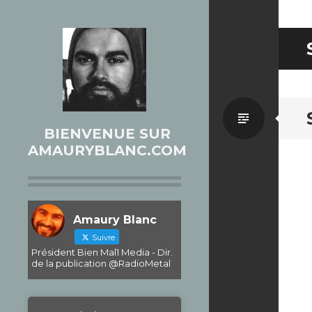
Par
BIENVENUE SUR
AMAURYBLANC.COM
défaut
Amaury Blanc
Suivre
Président Bien Mal1 Media - Dir.
de la publication @RadioMetal