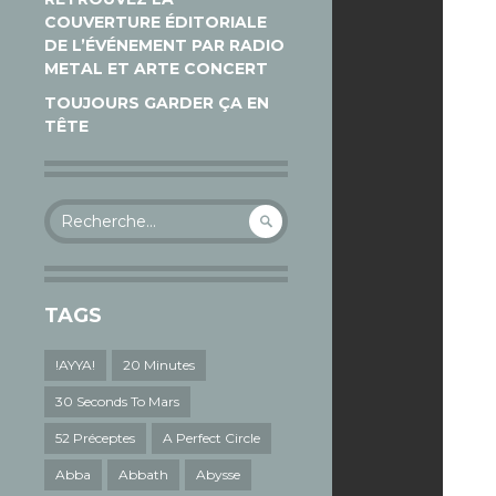
COUVERTURE ÉDITORIALE
DE L’ÉVÉNEMENT PAR RADIO
METAL ET ARTE CONCERT
TOUJOURS GARDER ÇA EN
TÊTE
Rechercher :
TAGS
!AYYA!
20 Minutes
30 Seconds To Mars
52 Préceptes
A Perfect Circle
Abba
Abbath
Abysse