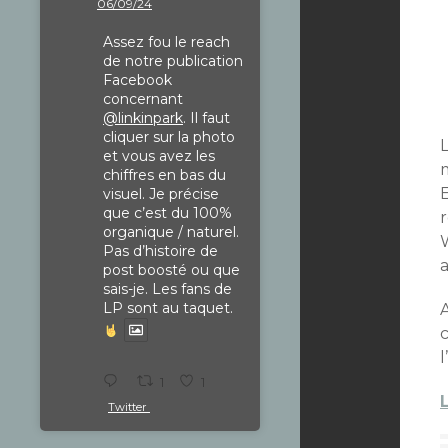
06/09/24
Assez fou le reach
de notre publication
Facebook
concernant
@linkinpark
. Il faut
cliquer sur la photo
et vous avez les
m
chiffres en bas du
visuel. Je précise
que c’est du 100%
organique / naturel.
Pas d’histoire de
post boosté ou que
sais-je. Les fans de
LP sont au taquet.
l
1
1
Twitter