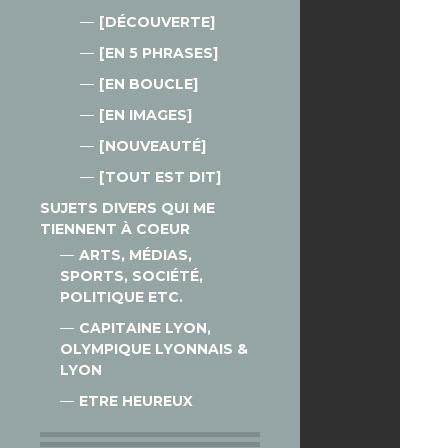
[DÉCOUVERTE]
[EN 5 PHRASES]
[EN BOUCLE]
[EN IMAGES]
[NOUVEAUTÉ]
[TOUT EST DIT]
SUJETS DIVERS QUI ME
TIENNENT À COEUR
ARTS, MÉDIAS,
SPORTS, SOCIÉTÉ,
POLITIQUE ETC.
CAPITAINE LYON,
OLYMPIQUE LYONNAIS &
LYON
ETRE HEUREUX