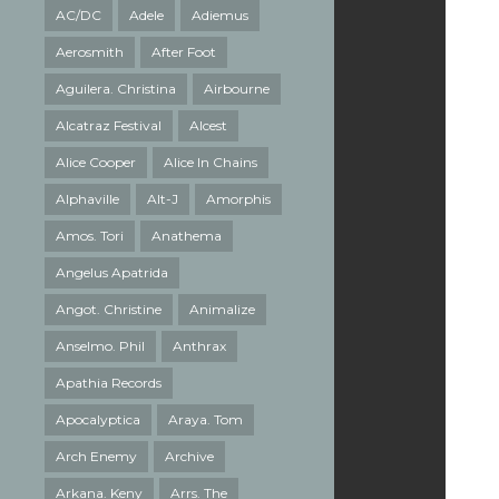
AC/DC
Adele
Adiemus
Aerosmith
After Foot
Aguilera. Christina
Airbourne
Alcatraz Festival
Alcest
Alice Cooper
Alice In Chains
Alphaville
Alt-J
Amorphis
Amos. Tori
Anathema
Angelus Apatrida
Angot. Christine
Animalize
Anselmo. Phil
Anthrax
Apathia Records
Apocalyptica
Araya. Tom
Arch Enemy
Archive
Arkana. Keny
Arrs. The