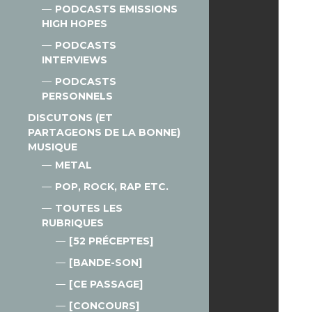
PODCASTS EMISSIONS
HIGH HOPES
PODCASTS
INTERVIEWS
PODCASTS
PERSONNELS
DISCUTONS (ET
PARTAGEONS DE LA BONNE)
MUSIQUE
METAL
POP, ROCK, RAP ETC.
TOUTES LES
RUBRIQUES
[52 PRÉCEPTES]
[BANDE-SON]
[CE PASSAGE]
[CONCOURS]