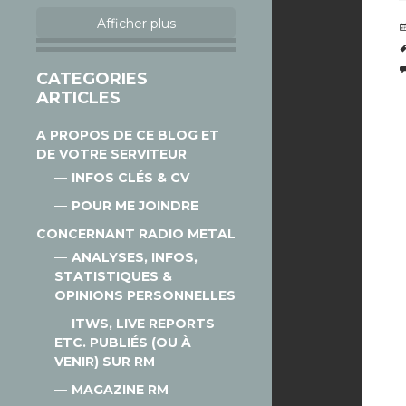
Afficher plus
CATEGORIES
ARTICLES
A PROPOS DE CE BLOG ET
DE VOTRE SERVITEUR
INFOS CLÉS & CV
POUR ME JOINDRE
CONCERNANT RADIO METAL
ANALYSES, INFOS,
STATISTIQUES &
OPINIONS PERSONNELLES
ITWS, LIVE REPORTS
ETC. PUBLIÉS (OU À
VENIR) SUR RM
MAGAZINE RM