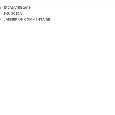
DATE
13 JANVIER 2016
ÉTIQUETTES
SKUGGSJÁ
COMMENTAIRES
LAISSER UN COMMENTAIRE