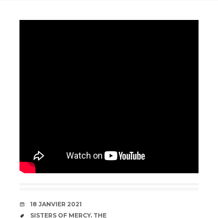
DATE
18 JANVIER 2021
ÉTIQUETTES
SISTERS OF MERCY. THE