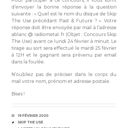
Pour participer à ce concours, il vous suffit
d’envoyer la bonne réponse à la question
suivante : « Quel est le nom du disque de Skip
The Use précédant Past & Future ? ». Votre
réponse doit être envoyée par mail à l’adresse
ablanc @ radiometal. fr (Objet : Concours Skip
The Use) avant ce lundi 24 février à minuit. Le
tirage au sort sera effectué le mardi 25 février
à 12H et le gagnant sera prévenu par email
dans la foulée.
N’oubliez pas de préciser dans le corps du
mail votre nom, prénom et adresse postale.
Bises !
DATE
19 FÉVRIER 2020
ÉTIQUETTES
SKIP THE USE