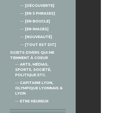
[DÉCOUVERTE]
[EN 5 PHRASES]
[EN BOUCLE]
[EN IMAGES]
[NOUVEAUTÉ]
[TOUT EST DIT]
SUJETS DIVERS QUI ME
TIENNENT À COEUR
ARTS, MÉDIAS,
SPORTS, SOCIÉTÉ,
POLITIQUE ETC.
CAPITAINE LYON,
OLYMPIQUE LYONNAIS &
LYON
ETRE HEUREUX