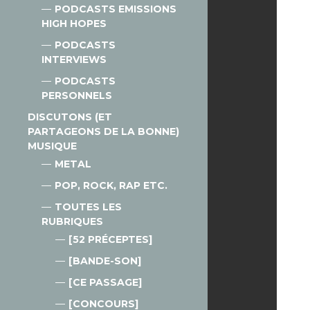
PODCASTS EMISSIONS
HIGH HOPES
PODCASTS
INTERVIEWS
PODCASTS
PERSONNELS
DISCUTONS (ET
PARTAGEONS DE LA BONNE)
MUSIQUE
METAL
POP, ROCK, RAP ETC.
TOUTES LES
RUBRIQUES
[52 PRÉCEPTES]
[BANDE-SON]
[CE PASSAGE]
[CONCOURS]