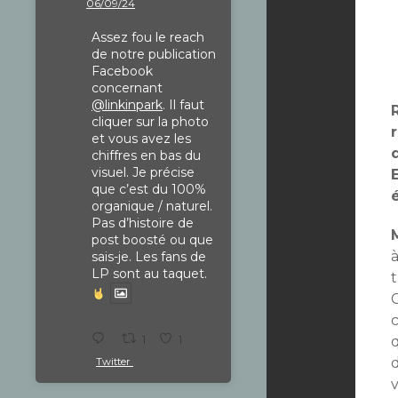
06/09/24
Assez fou le reach
de notre publication
Facebook
concernant
@linkinpark
. Il faut
cliquer sur la photo
et vous avez les
chiffres en bas du
visuel. Je précise
que c’est du 100%
organique / naturel.
Pas d’histoire de
post boosté ou que
à
sais-je. Les fans de
LP sont au taquet.
1
1
d
Twitter
v