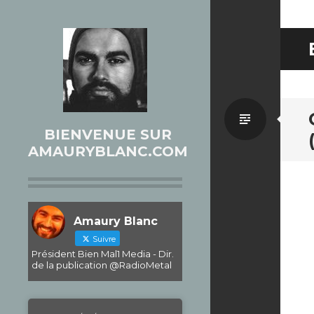
Par
BIENVENUE SUR
AMAURYBLANC.COM
défaut
Amaury Blanc
Suivre
Président Bien Mal1 Media - Dir.
de la publication @RadioMetal