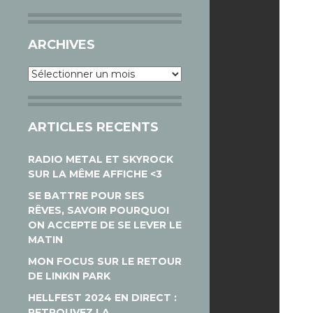
ARCHIVES
Archives
ARTICLES RECENTS
RADIO METAL ET SKYROCK
SUR LA MÊME AFFICHE <3
SE BATTRE POUR SES
RÊVES, SAVOIR POURQUOI
ON ACCEPTE DE SE LEVER LE
MATIN
MON FOCUS SUR LE RETOUR
DE LINKIN PARK
HELLFEST 2024 EN DIRECT :
RETROUVEZ LA