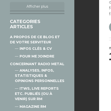
Afficher plus
f
CATEGORIES
ARTICLES
A PROPOS DE CE BLOG ET
DE VOTRE SERVITEUR
INFOS CLÉS & CV
POUR ME JOINDRE
CONCERNANT RADIO METAL
ANALYSES, INFOS,
STATISTIQUES &
OPINIONS PERSONNELLES
ITWS, LIVE REPORTS
ETC. PUBLIÉS (OU À
VENIR) SUR RM
MAGAZINE RM