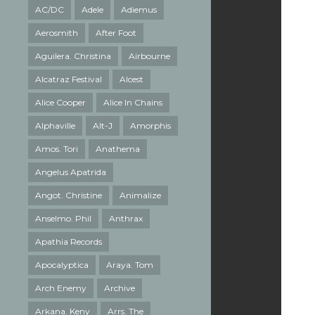
AC/DC
Adele
Adiemus
Aerosmith
After Foot
Aguilera. Christina
Airbourne
Alcatraz Festival
Alcest
Alice Cooper
Alice In Chains
Alphaville
Alt-J
Amorphis
Amos. Tori
Anathema
Angelus Apatrida
Angot. Christine
Animalize
Anselmo. Phil
Anthrax
Apathia Records
Apocalyptica
Araya. Tom
Arch Enemy
Archive
Arkana. Keny
Arrs. The