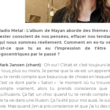
Radio Metal : L’album de Mayan aborde des thèmes c
rester conscient de nos pensées, effacer nos tenda
qui nous sommes réellement. Comment en es-tu ven
Est-ce que tu as eu l’impression de t’être
égocentriques par le passé ?
Mark Jansen (chant)
: Oh oui ! C’était et c’est toujours 
 tous, plus ou moins. Je pense que la vie est un apprent
tu te rends compte que beaucoup de choses en lesquelles
C’est ce dont parle « Satori » : le moment où tu trouve
compte vraiment, alors tu prends conscience qu
qu’illusions. Ça fait un choc quand tu te rends compte
e ta vie dans une illusion. Ça l’a été pour moi aussi. Je s
oie. Mais quand j’en ai pris conscience et que j’ai lu des