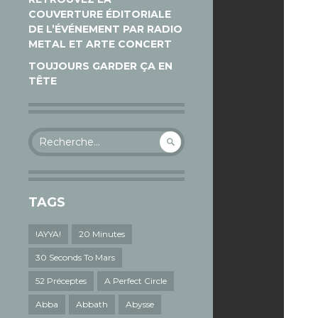
COUVERTURE ÉDITORIALE
DE L’ÉVÉNEMENT PAR RADIO
METAL ET ARTE CONCERT
TOUJOURS GARDER ÇA EN
TÊTE
Rechercher :
TAGS
!AYYA!
20 Minutes
30 Seconds To Mars
52 Préceptes
A Perfect Circle
Abba
Abbath
Abysse