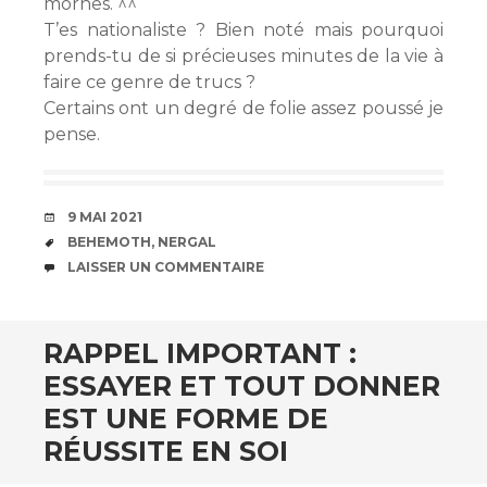
mornes. ^^
T’es nationaliste ? Bien noté mais pourquoi
prends-tu de si précieuses minutes de la vie à
faire ce genre de trucs ?
Certains ont un degré de folie assez poussé je
pense.
DATE
9 MAI 2021
ÉTIQUETTES
BEHEMOTH
,
NERGAL
COMMENTAIRES
LAISSER UN COMMENTAIRE
RAPPEL IMPORTANT :
ESSAYER ET TOUT DONNER
EST UNE FORME DE
RÉUSSITE EN SOI