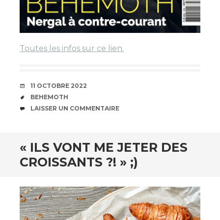
Toutes les infos sur ce lien.
DATE
11 OCTOBRE 2022
ÉTIQUETTES
BEHEMOTH
COMMENTAIRES
LAISSER UN COMMENTAIRE
« ILS VONT ME JETER DES
CROISSANTS ?! » ;)