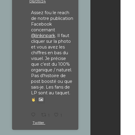
06/09/24
Assez fou le reach
de notre publication
Facebook
concernant
@linkinpark
. Il faut
cliquer sur la photo
et vous avez les
chiffres en bas du
visuel. Je précise
que c’est du 100%
organique / naturel.
Pas d’histoire de
post boosté ou que
sais-je. Les fans de
LP sont au taquet.
1
1
Twitter