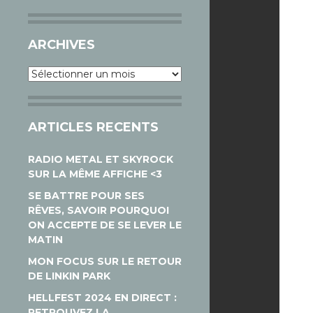
ARCHIVES
Archives
ARTICLES RECENTS
RADIO METAL ET SKYROCK
SUR LA MÊME AFFICHE <3
SE BATTRE POUR SES
RÊVES, SAVOIR POURQUOI
ON ACCEPTE DE SE LEVER LE
MATIN
MON FOCUS SUR LE RETOUR
DE LINKIN PARK
HELLFEST 2024 EN DIRECT :
RETROUVEZ LA