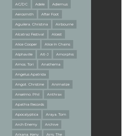
AC/DC
Adele
Adiemus
Aerosmith
After Foot
Aguilera. Christina
Airbourne
Alcatraz Festival
Alcest
Alice Cooper
Alice In Chains
Alphaville
Alt-J
Amorphis
Amos. Tori
Anathema
Angelus Apatrida
Angot. Christine
Animalize
Anselmo. Phil
Anthrax
Apathia Records
Apocalyptica
Araya. Tom
Arch Enemy
Archive
Arkana. Keny
Arrs. The