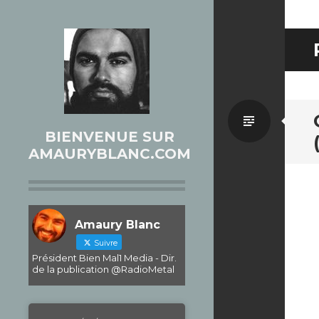
Par
BIENVENUE SUR
AMAURYBLANC.COM
défaut
Amaury Blanc
Suivre
Président Bien Mal1 Media - Dir.
de la publication @RadioMetal