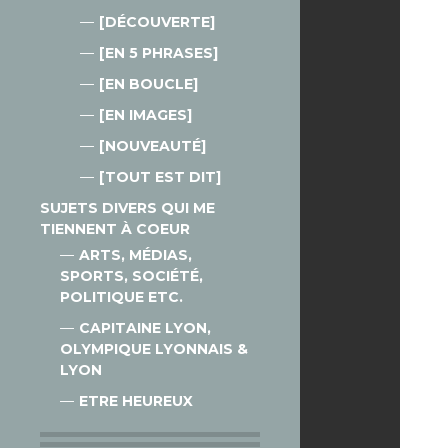
[DÉCOUVERTE]
[EN 5 PHRASES]
[EN BOUCLE]
[EN IMAGES]
[NOUVEAUTÉ]
[TOUT EST DIT]
SUJETS DIVERS QUI ME
TIENNENT À COEUR
ARTS, MÉDIAS,
SPORTS, SOCIÉTÉ,
POLITIQUE ETC.
CAPITAINE LYON,
OLYMPIQUE LYONNAIS &
LYON
ETRE HEUREUX