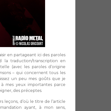
isir en partageant ici des paroles
la traduction/transcription en
lle (avec les paroles d’origine
hansons – qui concernent tous les
aissez un peu mes goûts que je
 à mes yeux importantes parce
eigner, des préceptes.
 leçons, d’où le titre de l’article
mandation ayant, à mon sens,