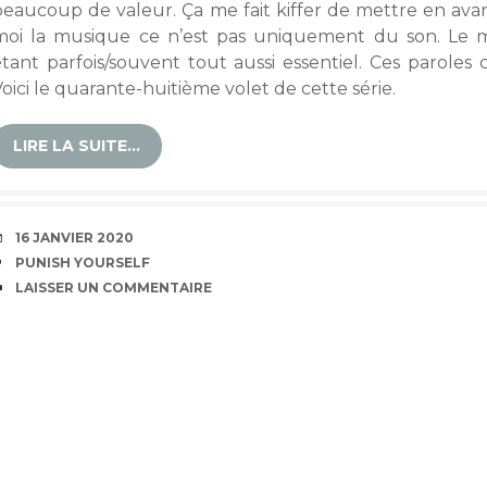
beaucoup de valeur. Ça me fait kiffer de mettre en avan
moi la musique ce n’est pas uniquement du son. Le me
étant parfois/souvent tout aussi essentiel. Ces paroles
oici le quarante-huitième volet de cette série.
LIRE LA SUITE…
DATE
16 JANVIER 2020
ÉTIQUETTES
PUNISH YOURSELF
COMMENTAIRES
LAISSER UN COMMENTAIRE