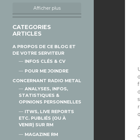
Afficher plus
CATEGORIES
ARTICLES
A PROPOS DE CE BLOG ET
DE VOTRE SERVITEUR
INFOS CLÉS & CV
U
POUR ME JOINDRE
CONCERNANT RADIO METAL
ANALYSES, INFOS,
STATISTIQUES &
OPINIONS PERSONNELLES
ITWS, LIVE REPORTS
q
ETC. PUBLIÉS (OU À
VENIR) SUR RM
A
MAGAZINE RM