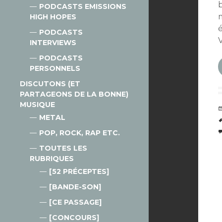
PODCASTS EMISSIONS
HIGH HOPES
PODCASTS
V
INTERVIEWS
PODCASTS
PERSONNELS
DISCUTONS (ET
PARTAGEONS DE LA BONNE)
MUSIQUE
METAL
POP, ROCK, RAP ETC.
TOUTES LES
RUBRIQUES
[52 PRÉCEPTES]
[BANDE-SON]
[CE PASSAGE]
[CONCOURS]