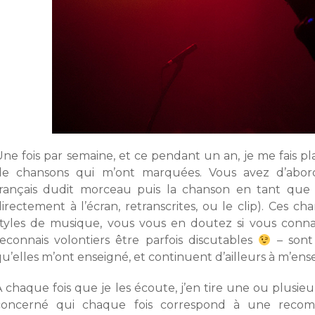
ne fois par semaine, et ce pendant un an, je me fais pla
de chansons qui m’ont marquées. Vous avez d’abord 
français dudit morceau puis la chanson en tant que te
directement à l’écran, retranscrites, ou le clip). Ces c
styles de musique, vous vous en doutez si vous conn
reconnais volontiers être parfois discutables
– sont
u’elles m’ont enseigné, et continuent d’ailleurs à m’ens
 chaque fois que je les écoute, j’en tire une ou plusieurs
concerné qui chaque fois correspond à une recom