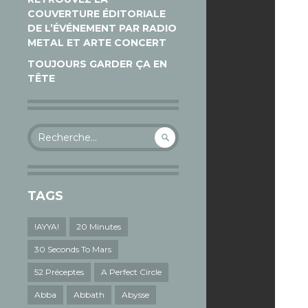
COUVERTURE ÉDITORIALE
DE L’ÉVÉNEMENT PAR RADIO
METAL ET ARTE CONCERT
TOUJOURS GARDER ÇA EN
TÊTE
Rechercher :
TAGS
!AYYA!
20 Minutes
30 Seconds To Mars
52 Préceptes
A Perfect Circle
Abba
Abbath
Abysse