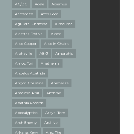
AC/DC
Adele
Adiemus
Aerosmith
After Foot
Aguilera. Christina
Airbourne
Alcatraz Festival
Alcest
Alice Cooper
Alice In Chains
Alphaville
Alt-J
Amorphis
Amos. Tori
Anathema
Angelus Apatrida
Angot. Christine
Animalize
Anselmo. Phil
Anthrax
Apathia Records
Apocalyptica
Araya. Tom
Arch Enemy
Archive
Arkana. Keny
Arrs. The