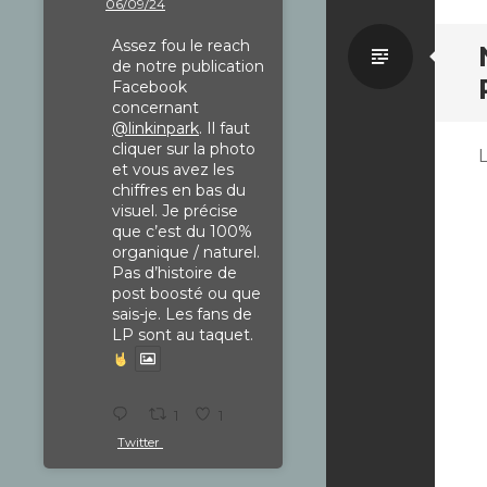
06/09/24
Assez fou le reach
Par
de notre publication
Facebook
concernant
défaut
@linkinpark
. Il faut
cliquer sur la photo
L
et vous avez les
chiffres en bas du
visuel. Je précise
que c’est du 100%
organique / naturel.
Pas d’histoire de
post boosté ou que
sais-je. Les fans de
LP sont au taquet.
1
1
Twitter