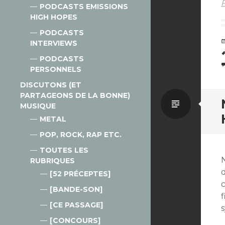
P
PODCASTS EMISSIONS
HIGH HOPES
PODCASTS
INTERVIEWS
PODCASTS
PERSONNELS
DISCUTONS (ET
PARTAGEONS DE LA BONNE)
Par
MUSIQUE
METAL
défaut
POP, ROCK, RAP ETC.
TOUTES LES
RUBRIQUES
[52 PRÉCEPTES]
[BANDE-SON]
[CE PASSAGE]
[CONCOURS]