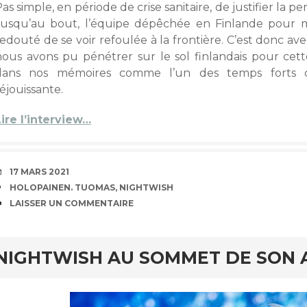
as simple, en période de crise sanitaire, de justifier la pe
Jusqu’au bout, l’équipe dépêchée en Finlande pour m
redouté de se voir refoulée à la frontière. C’est donc
nous avons pu pénétrer sur le sol finlandais pour cette 
dans nos mémoires comme l’un des temps forts 
éjouissante.
Lire l’interview…
DATE
17 MARS 2021
ÉTIQUETTES
HOLOPAINEN. TUOMAS
,
NIGHTWISH
COMMENTAIRES
LAISSER UN COMMENTAIRE
NIGHTWISH AU SOMMET DE SON 