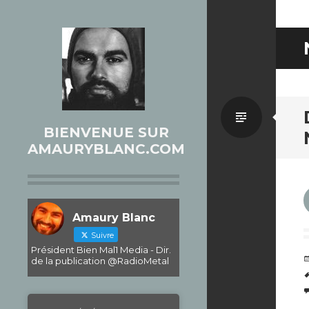
Par
BIENVENUE SUR
AMAURYBLANC.COM
défaut
Amaury Blanc
Suivre
Président Bien Mal1 Media - Dir.
de la publication @RadioMetal