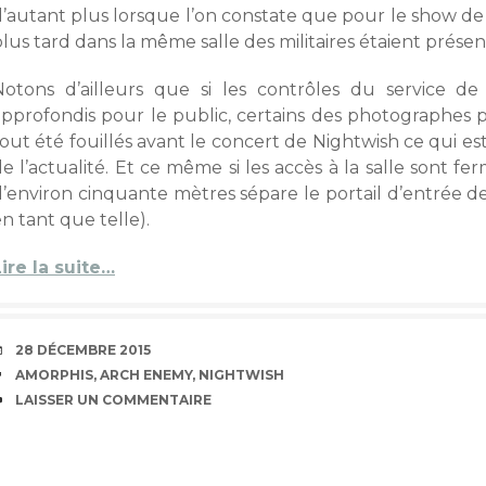
d’autant plus lorsque l’on constate que pour le show d
lus tard dans la même salle des militaires étaient prése
Notons d’ailleurs que si les contrôles du service d
approfondis pour le public, certains des photographes p
tout été fouillés avant le concert de Nightwish ce qui e
e l’actualité. Et ce même si les accès à la salle sont f
’environ cinquante mètres sépare le portail d’entrée de 
n tant que telle).
Lire la suite…
DATE
28 DÉCEMBRE 2015
ÉTIQUETTES
AMORPHIS
,
ARCH ENEMY
,
NIGHTWISH
COMMENTAIRES
LAISSER UN COMMENTAIRE