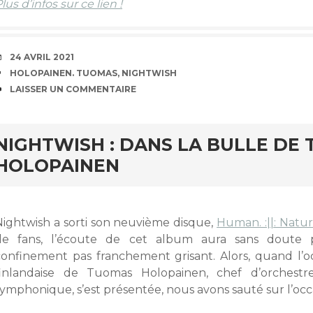
lus d’infos sur ce lien !
DATE
24 AVRIL 2021
ÉTIQUETTES
HOLOPAINEN. TUOMAS
,
NIGHTWISH
COMMENTAIRES
LAISSER UN COMMENTAIRE
NIGHTWISH : DANS LA BULLE DE
HOLOPAINEN
Nightwish a sorti son neuvième disque,
Human. :||: Natur
de fans, l’écoute de cet album aura sans doute 
confinement pas franchement grisant. Alors, quand l’o
finlandaise de Tuomas Holopainen, chef d’orchest
symphonique, s’est présentée, nous avons sauté sur l’occ