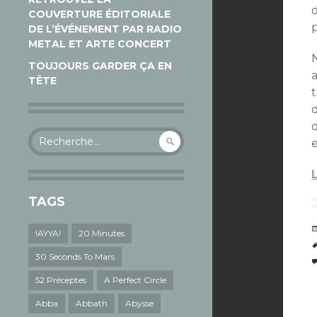
COUVERTURE ÉDITORIALE
p
DE L’ÉVÉNEMENT PAR RADIO
METAL ET ARTE CONCERT
TOUJOURS GARDER ÇA EN
TÊTE
d
d
Rechercher :
e
TAGS
!AYYA!
20 Minutes
30 Seconds To Mars
52 Préceptes
A Perfect Circle
Abba
Abbath
Abysse