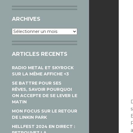
ARCHIVES
Archives
ARTICLES RECENTS
RADIO METAL ET SKYROCK
SUR LA MÊME AFFICHE <3
SE BATTRE POUR SES
RÊVES, SAVOIR POURQUOI
ON ACCEPTE DE SE LEVER LE
MATIN
MON FOCUS SUR LE RETOUR
DE LINKIN PARK
HELLFEST 2024 EN DIRECT :
RETROUVEZ LA