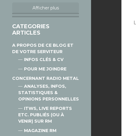
Afficher plus
L
CATEGORIES
ARTICLES
A PROPOS DE CE BLOG ET
DE VOTRE SERVITEUR
INFOS CLÉS & CV
POUR ME JOINDRE
CONCERNANT RADIO METAL
ANALYSES, INFOS,
STATISTIQUES &
OPINIONS PERSONNELLES
ITWS, LIVE REPORTS
ETC. PUBLIÉS (OU À
VENIR) SUR RM
MAGAZINE RM