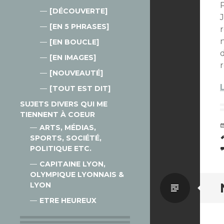
P
[DÉCOUVERTE]
[EN 5 PHRASES]
[EN BOUCLE]
[EN IMAGES]
r
[NOUVEAUTÉ]
[TOUT EST DIT]
SUJETS DIVERS QUI ME
TIENNENT À COEUR
ARTS, MÉDIAS,
SPORTS, SOCIÉTÉ,
POLITIQUE ETC.
CAPITAINE LYON,
OLYMPIQUE LYONNAIS &
Par
LYON
ETRE HEUREUX
défaut