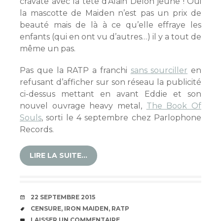
cravate avec la tête d’Alain Delon jeune ! Oui
la mascotte de Maiden n’est pas un prix de
beauté mais de là à ce qu’elle effraye les
enfants (qui en ont vu d’autres…) il y a tout de
même un pas.
Pas que la RATP a franchi
sans sourciller
en
refusant d’afficher sur son réseau la publicité
ci-dessus mettant en avant Eddie et son
nouvel ouvrage heavy metal,
The Book Of
Souls
, sorti le 4 septembre chez Parlophone
Records.
LIRE LA SUITE…
DATE
22 SEPTEMBRE 2015
ÉTIQUETTES
CENSURE
,
IRON MAIDEN
,
RATP
COMMENTAIRES
LAISSER UN COMMENTAIRE