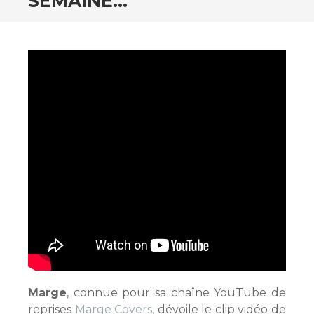
SEMAINE…
Marge
, connue pour sa chaîne YouTube de
reprises
Marge Covers
, dévoile le clip vidéo de