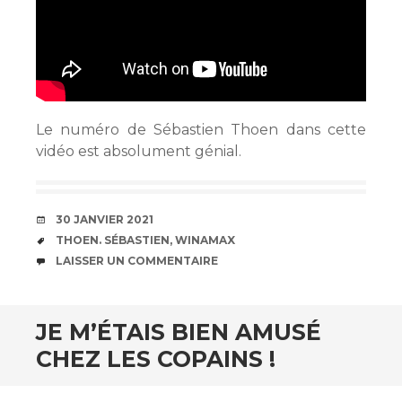
Le numéro de Sébastien Thoen dans cette
vidéo est absolument génial.
DATE
30 JANVIER 2021
ÉTIQUETTES
THOEN. SÉBASTIEN
,
WINAMAX
COMMENTAIRES
LAISSER UN COMMENTAIRE
JE M’ÉTAIS BIEN AMUSÉ
CHEZ LES COPAINS !