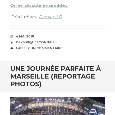
On en discute ensemble…
Crédit photo :
Damien LG
.
DATE
4 MAI 2018
ÉTIQUETTES
OLYMPIQUE LYONNAIS
COMMENTAIRES
LAISSER UN COMMENTAIRE
UNE JOURNÉE PARFAITE À
MARSEILLE (REPORTAGE
PHOTOS)