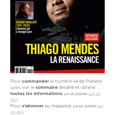
Pour
commander
le numéro 44 de Planète
Lyon, voir le
sommaire
détaillé et obtenir
toutes les informations
,
ça se passe
sur ce
lien
.
Pour
s’abonner
au magazine,
ça se passe
sur
ce lien
.