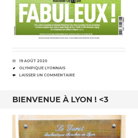
DATE
19 AOÛT 2020
ÉTIQUETTES
OLYMPIQUE LYONNAIS
COMMENTAIRES
LAISSER UN COMMENTAIRE
BIENVENUE À LYON ! <3