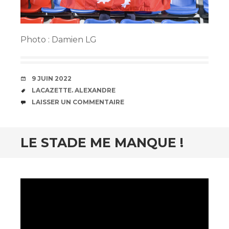
Photo : Damien LG
DATE
9 JUIN 2022
ÉTIQUETTES
LACAZETTE. ALEXANDRE
COMMENTAIRES
LAISSER UN COMMENTAIRE
LE STADE ME MANQUE !