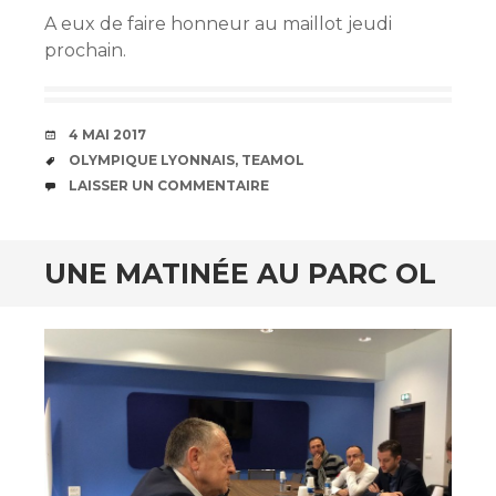
A eux de faire honneur au maillot jeudi
prochain.‬
DATE
4 MAI 2017
ÉTIQUETTES
OLYMPIQUE LYONNAIS
,
TEAMOL
COMMENTAIRES
LAISSER UN COMMENTAIRE
UNE MATINÉE AU PARC OL