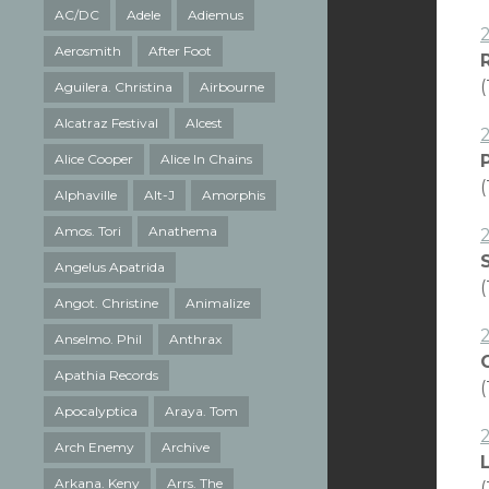
AC/DC
Adele
Adiemus
Aerosmith
After Foot
(
Aguilera. Christina
Airbourne
Alcatraz Festival
Alcest
Alice Cooper
Alice In Chains
P
Alphaville
Alt-J
Amorphis
Amos. Tori
Anathema
Angelus Apatrida
(
Angot. Christine
Animalize
Anselmo. Phil
Anthrax
Apathia Records
(
Apocalyptica
Araya. Tom
Arch Enemy
Archive
Arkana. Keny
Arrs. The