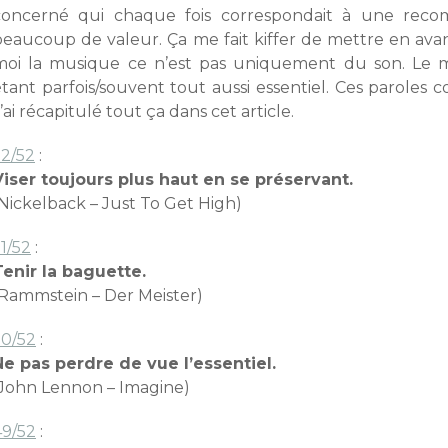
concerné qui chaque fois correspondait à une reco
beaucoup de valeur. Ça me fait kiffer de mettre en avan
moi la musique ce n’est pas uniquement du son. Le me
tant parfois/souvent tout aussi essentiel. Ces paroles c
’ai récapitulé tout ça dans cet article.
52/52
:
Viser toujours plus haut en se préservant.
(Nickelback – Just To Get High)
1/52
:
Tenir la baguette.
(Rammstein – Der Meister)
50/52
:
Ne pas perdre de vue l’essentiel.
(John Lennon – Imagine)
49/52
: