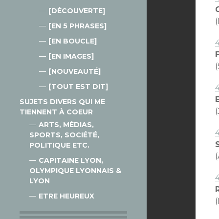
[DÉCOUVERTE]
(
[EN 5 PHRASES]
[EN BOUCLE]
[EN IMAGES]
[NOUVEAUTÉ]
[TOUT EST DIT]
SUJETS DIVERS QUI ME
TIENNENT À COEUR
ARTS, MÉDIAS,
4
SPORTS, SOCIÉTÉ,
S
POLITIQUE ETC.
CAPITAINE LYON,
OLYMPIQUE LYONNAIS &
LYON
ETRE HEUREUX
(