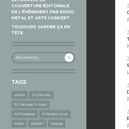
COUVERTURE ÉDITORIALE
DE L’ÉVÉNEMENT PAR RADIO
METAL ET ARTE CONCERT
TOUJOURS GARDER ÇA EN
TÊTE
Rechercher :
TAGS
3
!AYYA!
20 Minutes
(
30 Seconds To Mars
52 Préceptes
A Perfect Circle
Abba
Abbath
Abysse