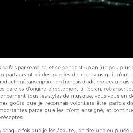
ne fois par semaine, et ce pendant un an (un peu plus dans 
en partageant ici des paroles de chansons qui m’ont 
raduction/transcription en français dudit morceau puis l
es paroles d’origine directement à l’écran, retranscrite
concernent tous les styles de musique, vous vous en d
mes goûts que je reconnais volontiers être parfois d
importantes parce qu’elles m’ont enseigné, et continue
préceptes.
 chaque fois que je les écoute, j’en tire une ou plusieurs