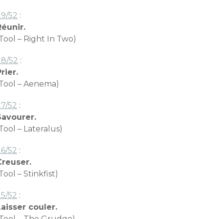
29/52
:
Réunir.
Tool – Right In Two)
28/52
:
rier.
(Tool – Aenema)
27/52
:
Savourer.
Tool – Lateralus)
26/52
:
Creuser.
Tool – Stinkfist)
25/52
:
Laisser couler.
(Tool – The Grudge)