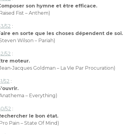
Composer son hymne et être efficace.
Raised Fist – Anthem)
43/52
:
Faire en sorte que les choses dépendent de soi.
(Steven Wilson – Pariah)
42/52
:
Etre moteur.
(Jean-Jacques Goldman – La Vie Par Procuration)
1/52
:
’ouvrir.
(Anathema – Everything)
40/52
:
Rechercher le bon état.
Pro Pain – State Of Mind)