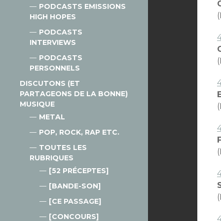
PODCASTS EMISSIONS
HIGH HOPES
PODCASTS
INTERVIEWS
PODCASTS
PERSONNELS
DISCUTONS (ET
PARTAGEONS DE LA BONNE)
MUSIQUE
(
METAL
POP, ROCK, RAP ETC.
TOUTES LES
(
RUBRIQUES
[52 PRÉCEPTES]
[BANDE-SON]
[CE PASSAGE]
[CONCOURS]