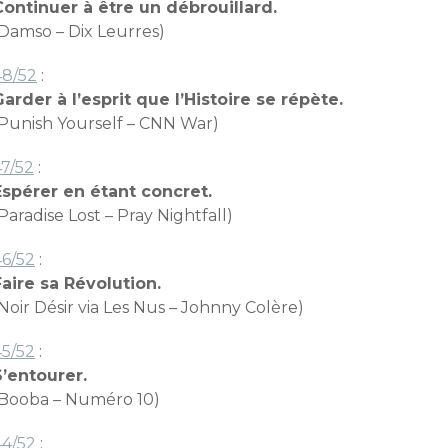
Continuer à être un débrouillard.
(Damso – Dix Leurres)
48/52
:
Garder à l’esprit que l’Histoire se répète.
(Punish Yourself – CNN War)
47/52
:
Espérer en étant concret.
Paradise Lost – Pray Nightfall)
46/52
:
Faire sa Révolution.
Noir Désir via Les Nus – Johnny Colère)
45/52
:
S’entourer.
(Booba – Numéro 10)
44/52
: