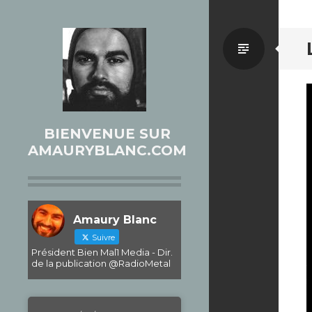
Par
défaut
BIENVENUE SUR
AMAURYBLANC.COM
Amaury Blanc
Suivre
Président Bien Mal1 Media - Dir.
de la publication @RadioMetal