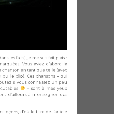
les faits), je me suis fait plaisir
marquées. Vous aviez d’abord la
a chanson en tant que telle (avec
s, ou le clip). Ces chansons – qui
outez si vous connaissez un peu
iscutables
– sont à mes yeux
nt d’ailleurs à m’enseigner, des
 leçons, d’où le titre de l’article