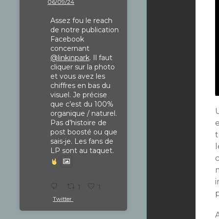
06/09/24
Assez fou le reach
de notre publication
Facebook
concernant
@linkinpark
. Il faut
cliquer sur la photo
et vous avez les
chiffres en bas du
visuel. Je précise
que c’est du 100%
U
organique / naturel.
Pas d’histoire de
post boosté ou que
t
sais-je. Les fans de
l
LP sont au taquet.
1
1
Twitter
A