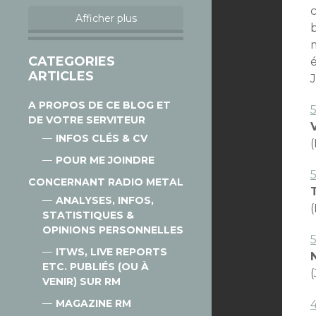
Afficher plus
CATEGORIES
é
ARTICLES
J
A PROPOS DE CE BLOG ET
DE VOTRE SERVITEUR
INFOS CLÉS & CV
POUR ME JOINDRE
5
CONCERNANT RADIO METAL
ANALYSES, INFOS,
STATISTIQUES &
OPINIONS PERSONNELLES
ITWS, LIVE REPORTS
ETC. PUBLIÉS (OU À
VENIR) SUR RM
MAGAZINE RM