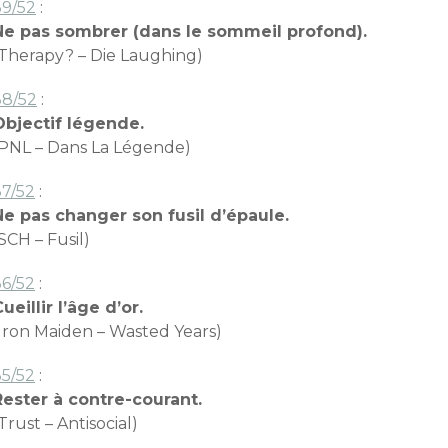
39/52
:
Ne pas sombrer (dans le sommeil profond).
(Therapy? – Die Laughing)
38/52
:
Objectif légende.
(PNL – Dans La Légende)
37/52
:
Ne pas changer son fusil d’épaule.
SCH – Fusil)
36/52
:
ueillir l’âge d’or.
(Iron Maiden – Wasted Years)
35/52
:
Rester à contre-courant.
Trust – Antisocial)