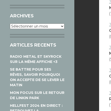
ARCHIVES
Archives
ARTICLES RECENTS
RADIO METAL ET SKYROCK
(
SUR LA MÊME AFFICHE <3
SE BATTRE POUR SES
RÊVES, SAVOIR POURQUOI
C
ON ACCEPTE DE SE LEVER LE
MATIN
MON FOCUS SUR LE RETOUR
DE LINKIN PARK
(
HELLFEST 2024 EN DIRECT :
RETROUVEZ LA