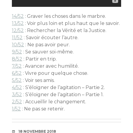
14/52
: Graver les choses dans le marbre.
13/52
: Voir plus loin et plus haut que le savoir.
12/52
: Rechercher la Vérité et la Justice.
11/52
: Savoir écouter l’autre.
10/52
: Ne pas avoir peur.
9/52
: Se sauver soi-même.
8/52
: Partir en trip.
7/52
: Avancer avec humilité.
6/52
: Vivre pour quelque chose.
5/52
: Voir ses amis.
4/52
: S’éloigner de l’agitation – Partie 2.
3/52
: S’éloigner de l’agitation – Partie 1.
2/52
: Accueillir le changement.
1/52
: Ne pas se retenir.
DATE
18 NOVEMBRE 2018