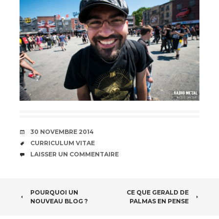
DATE
30 NOVEMBRE 2014
ÉTIQUETTES
CURRICULUM VITAE
COMMENTAIRES
LAISSER UN COMMENTAIRE
NAVIGATION
POURQUOI UN
CE QUE GERALD DE
NOUVEAU BLOG ?
PALMAS EN PENSE
DES