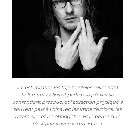
« C’est comme les top-modèles : elles sont
tellement belles et parfaites qu’elles se
confondent presque, et l’attraction physique a
souvent plus à voir avec les imperfections, les
bizarreries et les étrangetés. Et je pense que
c’est pareil avec la musique. »