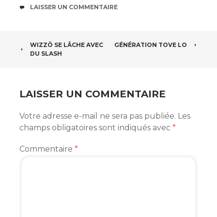
COMMENTAIRES
LAISSER UN COMMENTAIRE
NAVIGATION
WIZZÖ SE LÂCHE AVEC
GÉNÉRATION TOVE LO
DU SLASH
DES
ARTICLES
LAISSER UN COMMENTAIRE
Votre adresse e-mail ne sera pas publiée.
Les
champs obligatoires sont indiqués avec
*
Commentaire
*