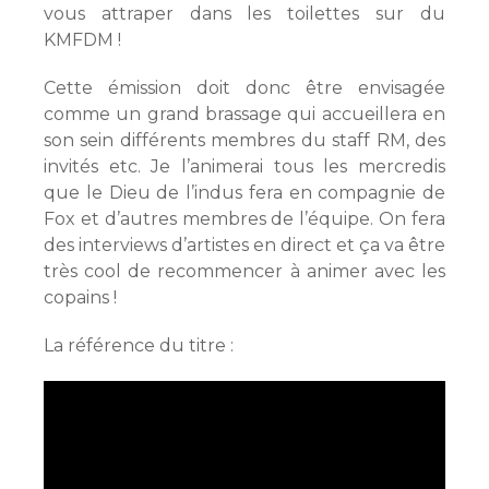
vous attraper dans les toilettes sur du
KMFDM !
Cette émission doit donc être envisagée
comme un grand brassage qui accueillera en
son sein différents membres du staff RM, des
invités etc. Je l’animerai tous les mercredis
que le Dieu de l’indus fera en compagnie de
Fox et d’autres membres de l’équipe. On fera
des interviews d’artistes en direct et ça va être
très cool de recommencer à animer avec les
copains !
La référence du titre :