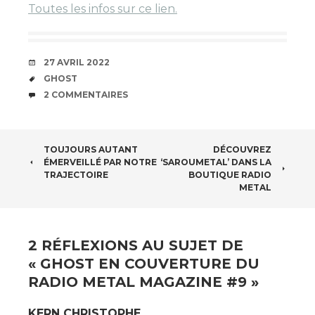
Toutes les infos sur ce lien.
DATE
27 AVRIL 2022
ÉTIQUETTES
GHOST
COMMENTAIRES
2 COMMENTAIRES
NAVIGATION
TOUJOURS AUTANT
DÉCOUVREZ
ÉMERVEILLÉ PAR NOTRE
‘SAROUMETAL’ DANS LA
DES
TRAJECTOIRE
BOUTIQUE RADIO
METAL
ARTICLES
2 RÉFLEXIONS AU SUJET DE
«
GHOST EN COUVERTURE DU
RADIO METAL MAGAZINE #9
»
KERN CHRISTOPHE