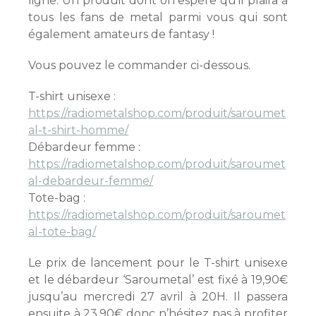
ligne. Un produit dont on espère qu’il plaira à
tous les fans de metal parmi vous qui sont
également amateurs de fantasy !
Vous pouvez le commander ci-dessous.
T-shirt unisexe :
https://radiometalshop.com/produit/saroumet
al-t-shirt-homme/
Débardeur femme :
https://radiometalshop.com/produit/saroumet
al-debardeur-femme/
Tote-bag :
https://radiometalshop.com/produit/saroumet
al-tote-bag/
Le prix de lancement pour le T-shirt unisexe
et le débardeur ‘Saroumetal’ est fixé à 19,90€
jusqu’au mercredi 27 avril à 20H. Il passera
ensuite à 23,90€ donc n’hésitez pas à profiter