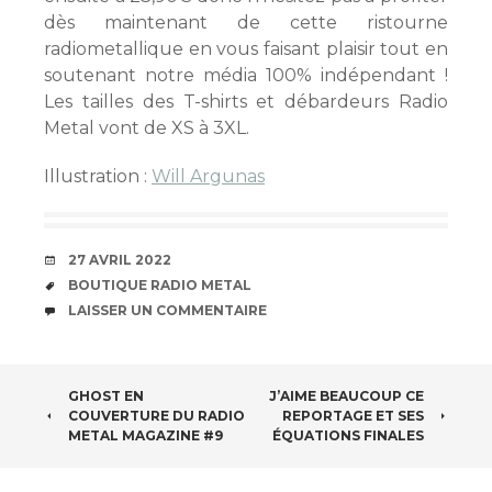
dès maintenant de cette ristourne
radiometallique en vous faisant plaisir tout en
soutenant notre média 100% indépendant !
Les tailles des T-shirts et débardeurs Radio
Metal vont de XS à 3XL.
Illustration :
Will Argunas
DATE
27 AVRIL 2022
ÉTIQUETTES
BOUTIQUE RADIO METAL
COMMENTAIRES
LAISSER UN COMMENTAIRE
NAVIGATION
GHOST EN
J’AIME BEAUCOUP CE
COUVERTURE DU RADIO
REPORTAGE ET SES
DES
METAL MAGAZINE #9
ÉQUATIONS FINALES
ARTICLES