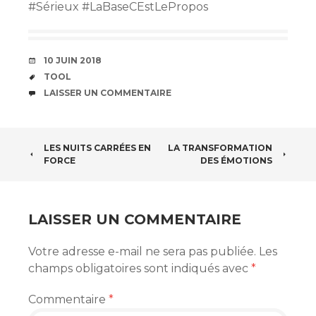
#Sérieux #LaBaseCEstLePropos
DATE
10 JUIN 2018
ÉTIQUETTES
TOOL
COMMENTAIRES
LAISSER UN COMMENTAIRE
NAVIGATION
LES NUITS CARRÉES EN
LA TRANSFORMATION
FORCE
DES ÉMOTIONS
DES
ARTICLES
LAISSER UN COMMENTAIRE
Votre adresse e-mail ne sera pas publiée.
Les
champs obligatoires sont indiqués avec
*
Commentaire
*