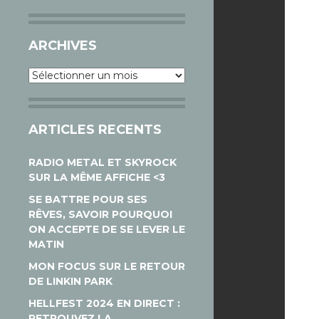
ARCHIVES
Archives
ARTICLES RECENTS
RADIO METAL ET SKYROCK
SUR LA MÊME AFFICHE <3
SE BATTRE POUR SES
RÊVES, SAVOIR POURQUOI
ON ACCEPTE DE SE LEVER LE
MATIN
MON FOCUS SUR LE RETOUR
DE LINKIN PARK
HELLFEST 2024 EN DIRECT :
RETROUVEZ LA