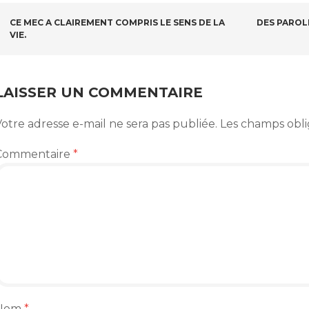
NAVIGATION
CE MEC A CLAIREMENT COMPRIS LE SENS DE LA
DES PAROL
VIE.
DES
ARTICLES
LAISSER UN COMMENTAIRE
otre adresse e-mail ne sera pas publiée.
Les champs obli
Commentaire
*
Nom
*