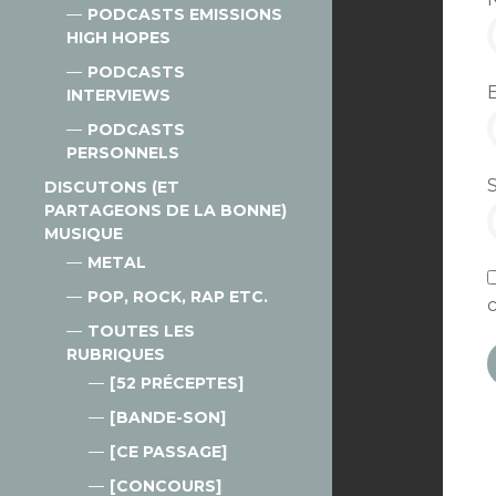
PODCASTS EMISSIONS
HIGH HOPES
PODCASTS
INTERVIEWS
PODCASTS
PERSONNELS
DISCUTONS (ET
PARTAGEONS DE LA BONNE)
MUSIQUE
METAL
POP, ROCK, RAP ETC.
TOUTES LES
RUBRIQUES
[52 PRÉCEPTES]
[BANDE-SON]
[CE PASSAGE]
[CONCOURS]