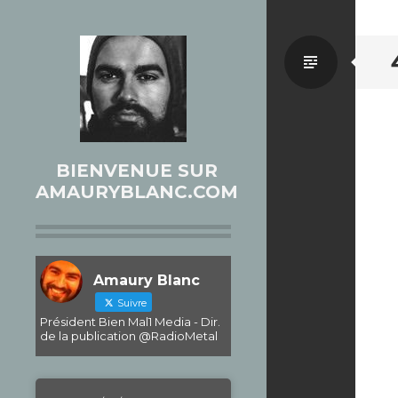
Par
défaut
BIENVENUE SUR
AMAURYBLANC.COM
Amaury Blanc
Suivre
Président Bien Mal1 Media - Dir.
de la publication @RadioMetal