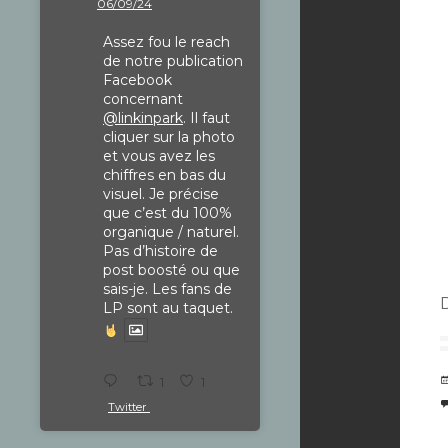
06/09/24
Assez fou le reach
de notre publication
Facebook
concernant
@linkinpark
. Il faut
cliquer sur la photo
et vous avez les
chiffres en bas du
visuel. Je précise
que c’est du 100%
organique / naturel.
Pas d’histoire de
post boosté ou que
sais-je. Les fans de
LP sont au taquet.
1
1
Twitter