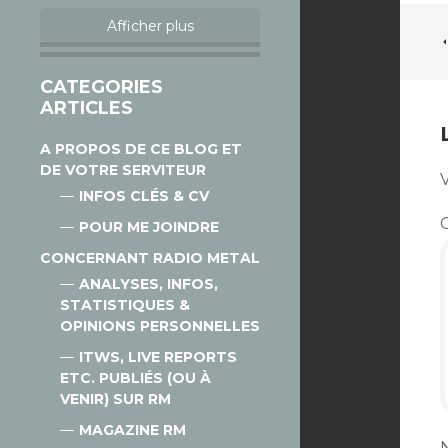
Afficher plus
CATEGORIES
ARTICLES
A PROPOS DE CE BLOG ET
DE VOTRE SERVITEUR
V
INFOS CLÉS & CV
POUR ME JOINDRE
CONCERNANT RADIO METAL
ANALYSES, INFOS,
STATISTIQUES &
OPINIONS PERSONNELLES
ITWS, LIVE REPORTS
ETC. PUBLIÉS (OU À
VENIR) SUR RM
MAGAZINE RM