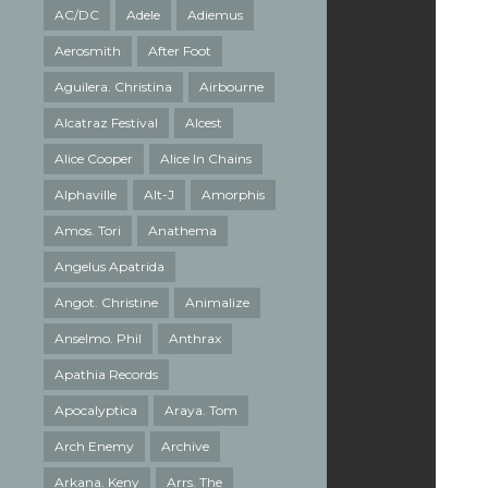
AC/DC
Adele
Adiemus
Aerosmith
After Foot
Aguilera. Christina
Airbourne
Alcatraz Festival
Alcest
Alice Cooper
Alice In Chains
Alphaville
Alt-J
Amorphis
Amos. Tori
Anathema
Angelus Apatrida
Angot. Christine
Animalize
Anselmo. Phil
Anthrax
Apathia Records
Apocalyptica
Araya. Tom
Arch Enemy
Archive
Arkana. Keny
Arrs. The