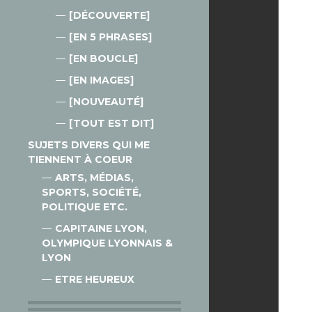
[DÉCOUVERTE]
[EN 5 PHRASES]
[EN BOUCLE]
[EN IMAGES]
[NOUVEAUTÉ]
[TOUT EST DIT]
SUJETS DIVERS QUI ME
TIENNENT À COEUR
ARTS, MÉDIAS,
SPORTS, SOCIÉTÉ,
POLITIQUE ETC.
CAPITAINE LYON,
OLYMPIQUE LYONNAIS &
LYON
ETRE HEUREUX