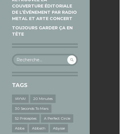
COUVERTURE ÉDITORIALE
DE L’ÉVÉNEMENT PAR RADIO
METAL ET ARTE CONCERT
TOUJOURS GARDER ÇA EN
TÊTE
Rechercher :
TAGS
!AYYA!
20 Minutes
30 Seconds To Mars
52 Préceptes
A Perfect Circle
Abba
Abbath
Abysse