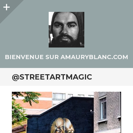
Colonne
latérale
BIENVENUE SUR AMAURYBLANC.COM
@STREETARTMAGIC