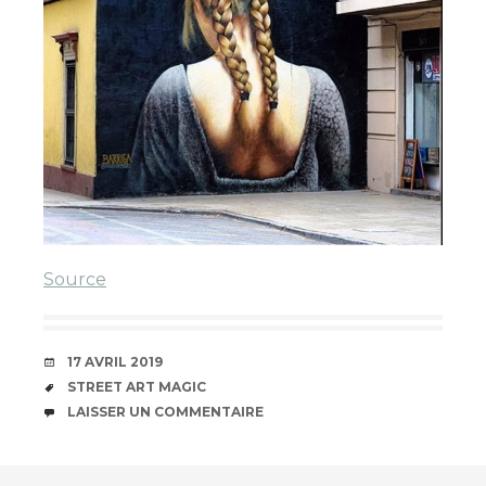
Source
DATE
17 AVRIL 2019
ÉTIQUETTES
STREET ART MAGIC
COMMENTAIRES
LAISSER UN COMMENTAIRE