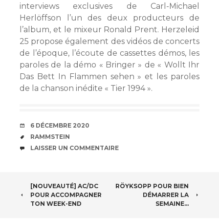
interviews exclusives de Carl-Michael
Herlöffson l’un des deux producteurs de
l’album, et le mixeur Ronald Prent. Herzeleid
25 propose également des vidéos de concerts
de l’époque, l’écoute de cassettes démos, les
paroles de la démo « Bringer » de « Wollt Ihr
Das Bett In Flammen sehen » et les paroles
de la chanson inédite « Tier 1994 ».
DATE
6 DÉCEMBRE 2020
ÉTIQUETTES
RAMMSTEIN
COMMENTAIRES
LAISSER UN COMMENTAIRE
NAVIGATION
[NOUVEAUTÉ] AC/DC
RÖYKSOPP POUR BIEN
POUR ACCOMPAGNER
DÉMARRER LA
DES
TON WEEK-END
SEMAINE…