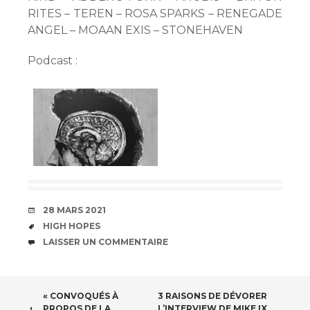
RITES – TEREN – ROSA SPARKS – RENEGADE
ANGEL – MOAAN EXIS – STONEHAVEN
Podcast :
DATE
28 MARS 2021
ÉTIQUETTES
HIGH HOPES
COMMENTAIRES
LAISSER UN COMMENTAIRE
NAVIGATION
« CONVOQUÉS À
3 RAISONS DE DÉVORER
PROPOS DE LA
L’INTERVIEW DE MIKE IX