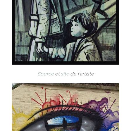
Source
et
site
de l’artiste