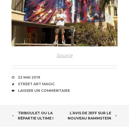
Source
DATE
22 MAI 2019
ÉTIQUETTES
STREET ART MAGIC
COMMENTAIRES
LAISSER UN COMMENTAIRE
NAVIGATION
TRIBOULET OU LA
L’AVIS DE JEFF SUR LE
RÉPARTIE ULTIME !
NOUVEAU RAMMSTEIN
DES