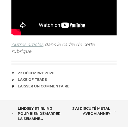
Autres articles
dans le cadre de cette
rubrique.
DATE
22 DÉCEMBRE 2020
ÉTIQUETTES
LAKE OF TEARS
COMMENTAIRES
LAISSER UN COMMENTAIRE
NAVIGATION
LINDSEY STIRLING
J’AI DISCUTÉ METAL
POUR BIEN DÉMARRER
AVEC VIANNEY
DES
LA SEMAINE…