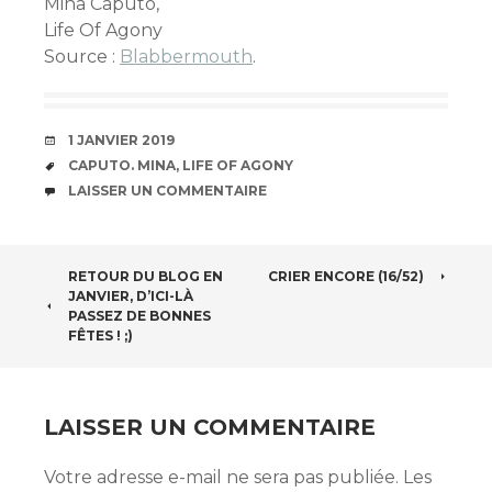
Mina Caputo,
Life Of Agony
Source :
Blabbermouth
.
DATE
1 JANVIER 2019
ÉTIQUETTES
CAPUTO. MINA
,
LIFE OF AGONY
COMMENTAIRES
LAISSER UN COMMENTAIRE
NAVIGATION
RETOUR DU BLOG EN
CRIER ENCORE (16/52)
JANVIER, D’ICI-LÀ
DES
PASSEZ DE BONNES
FÊTES ! ;)
ARTICLES
LAISSER UN COMMENTAIRE
Votre adresse e-mail ne sera pas publiée.
Les