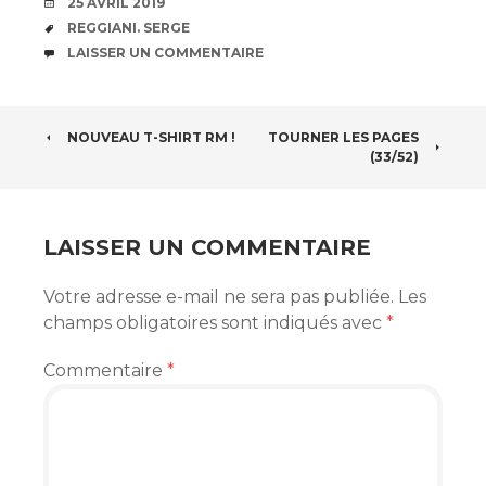
DATE
25 AVRIL 2019
ÉTIQUETTES
REGGIANI. SERGE
COMMENTAIRES
LAISSER UN COMMENTAIRE
NAVIGATION
NOUVEAU T-SHIRT RM !
TOURNER LES PAGES
(33/52)
DES
ARTICLES
LAISSER UN COMMENTAIRE
Votre adresse e-mail ne sera pas publiée.
Les
champs obligatoires sont indiqués avec
*
Commentaire
*