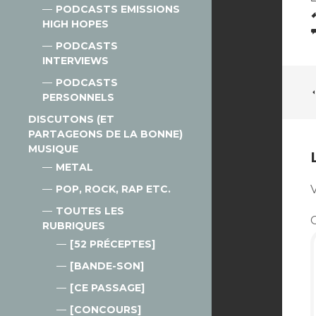
PODCASTS EMISSIONS
HIGH HOPES
PODCASTS
INTERVIEWS
PODCASTS
PERSONNELS
DISCUTONS (ET
PARTAGEONS DE LA BONNE)
MUSIQUE
METAL
POP, ROCK, RAP ETC.
V
TOUTES LES
RUBRIQUES
[52 PRÉCEPTES]
[BANDE-SON]
[CE PASSAGE]
[CONCOURS]