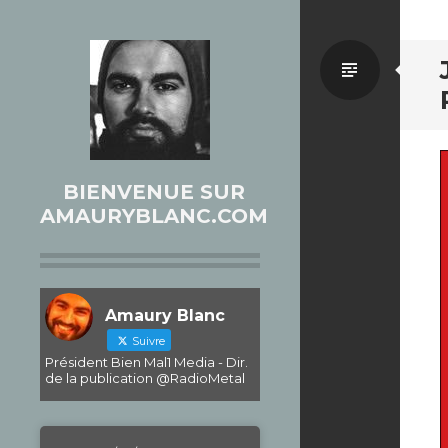
Par
défaut
BIENVENUE SUR
AMAURYBLANC.COM
Amaury Blanc
Suivre
Président Bien Mal1 Media - Dir.
de la publication @RadioMetal