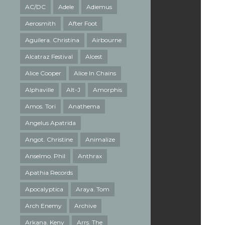
AC/DC
Adele
Adiemus
Aerosmith
After Foot
Aguilera. Christina
Airbourne
Alcatraz Festival
Alcest
Alice Cooper
Alice In Chains
Alphaville
Alt-J
Amorphis
Amos. Tori
Anathema
Angelus Apatrida
Angot. Christine
Animalize
Anselmo. Phil
Anthrax
Apathia Records
Apocalyptica
Araya. Tom
Arch Enemy
Archive
Arkana. Keny
Arrs. The