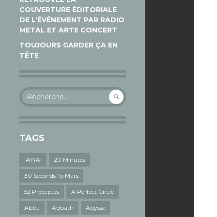
COUVERTURE ÉDITORIALE
DE L’ÉVÉNEMENT PAR RADIO
METAL ET ARTE CONCERT
TOUJOURS GARDER ÇA EN
TÊTE
Rechercher :
TAGS
!AYYA!
20 Minutes
30 Seconds To Mars
52 Préceptes
A Perfect Circle
Abba
Abbath
Abysse