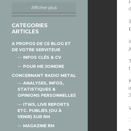
R
Afficher plus
o
I
CATEGORIES
ARTICLES
I
A PROPOS DE CE BLOG ET
DE VOTRE SERVITEUR
INFOS CLÉS & CV
T
POUR ME JOINDRE
t
CONCERNANT RADIO METAL
ANALYSES, INFOS,
STATISTIQUES &
OPINIONS PERSONNELLES
ITWS, LIVE REPORTS
ETC. PUBLIÉS (OU À
VENIR) SUR RM
MAGAZINE RM