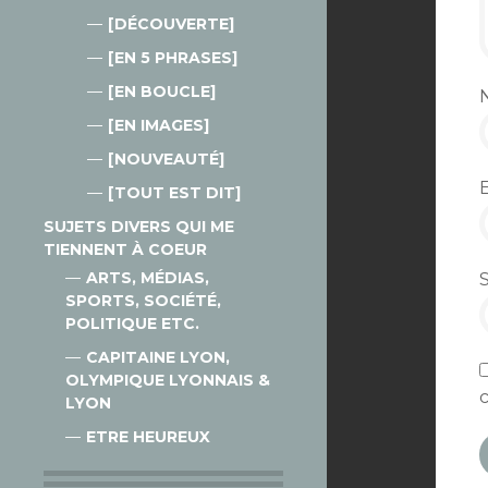
[DÉCOUVERTE]
[EN 5 PHRASES]
[EN BOUCLE]
[EN IMAGES]
[NOUVEAUTÉ]
[TOUT EST DIT]
SUJETS DIVERS QUI ME
TIENNENT À COEUR
ARTS, MÉDIAS,
SPORTS, SOCIÉTÉ,
POLITIQUE ETC.
CAPITAINE LYON,
OLYMPIQUE LYONNAIS &
LYON
ETRE HEUREUX