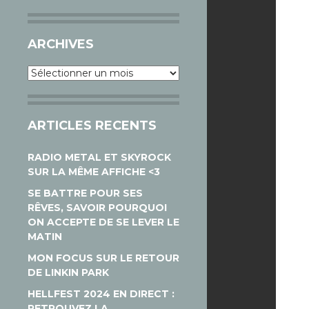
ARCHIVES
Archives
ARTICLES RECENTS
RADIO METAL ET SKYROCK
SUR LA MÊME AFFICHE <3
SE BATTRE POUR SES
RÊVES, SAVOIR POURQUOI
ON ACCEPTE DE SE LEVER LE
MATIN
MON FOCUS SUR LE RETOUR
DE LINKIN PARK
HELLFEST 2024 EN DIRECT :
RETROUVEZ LA