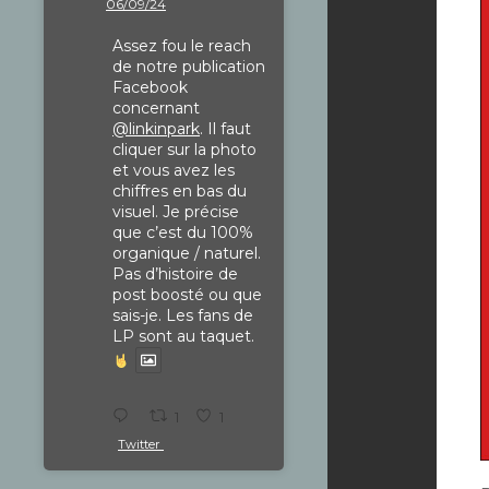
06/09/24
Assez fou le reach
de notre publication
Facebook
concernant
@linkinpark
. Il faut
cliquer sur la photo
et vous avez les
chiffres en bas du
visuel. Je précise
que c’est du 100%
organique / naturel.
Pas d’histoire de
post boosté ou que
sais-je. Les fans de
LP sont au taquet.
1
1
Twitter