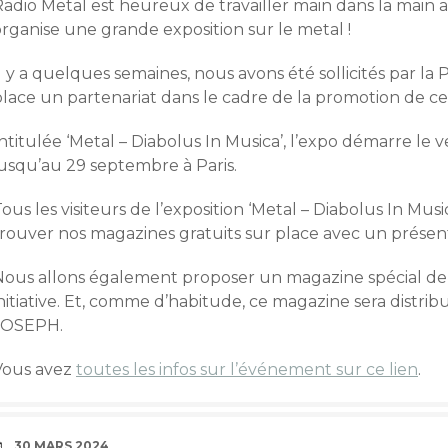
adio Metal est heureux de travailler main dans la main a
rganise une grande exposition sur le metal !
l y a quelques semaines, nous avons été sollicités par l
place un partenariat dans le cadre de la promotion de 
ntitulée ‘Metal – Diabolus In Musica’, l’expo démarre le ve
jusqu’au 29 septembre à Paris.
ous les visiteurs de l’exposition ‘Metal – Diabolus In Music
rouver nos magazines gratuits sur place avec un présento
Nous allons également proposer un magazine spécial de 1
initiative. Et, comme d’habitude, ce magazine sera distr
JOSEPH.
Vous avez
toutes les infos sur l’événement sur ce lien
.
DATE
30 MARS 2024