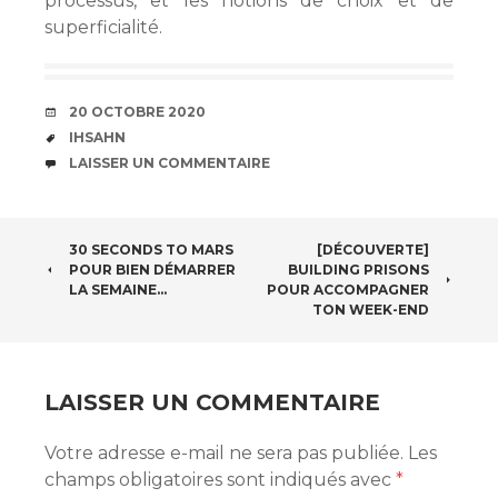
processus, et les notions de choix et de
superficialité.
DATE
20 OCTOBRE 2020
ÉTIQUETTES
IHSAHN
COMMENTAIRES
LAISSER UN COMMENTAIRE
NAVIGATION
30 SECONDS TO MARS
[DÉCOUVERTE]
POUR BIEN DÉMARRER
BUILDING PRISONS
DES
LA SEMAINE…
POUR ACCOMPAGNER
TON WEEK-END
ARTICLES
LAISSER UN COMMENTAIRE
Votre adresse e-mail ne sera pas publiée.
Les
champs obligatoires sont indiqués avec
*