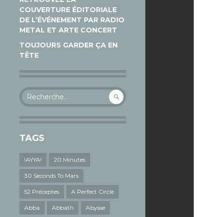
COUVERTURE ÉDITORIALE
DE L’ÉVÉNEMENT PAR RADIO
METAL ET ARTE CONCERT
TOUJOURS GARDER ÇA EN
TÊTE
Rechercher :
TAGS
!AYYA!
20 Minutes
30 Seconds To Mars
52 Préceptes
A Perfect Circle
Abba
Abbath
Abysse