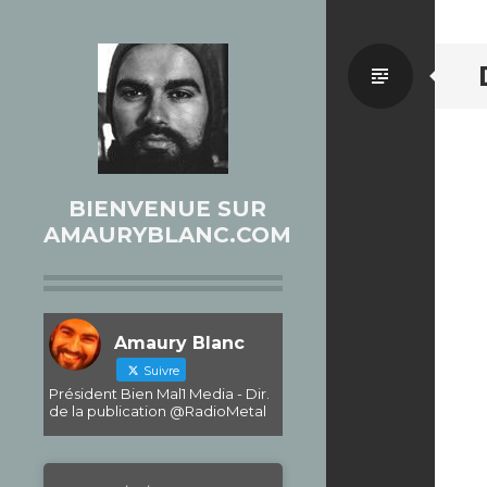
Par
défaut
BIENVENUE SUR
AMAURYBLANC.COM
Amaury Blanc
Suivre
Président Bien Mal1 Media - Dir.
de la publication @RadioMetal