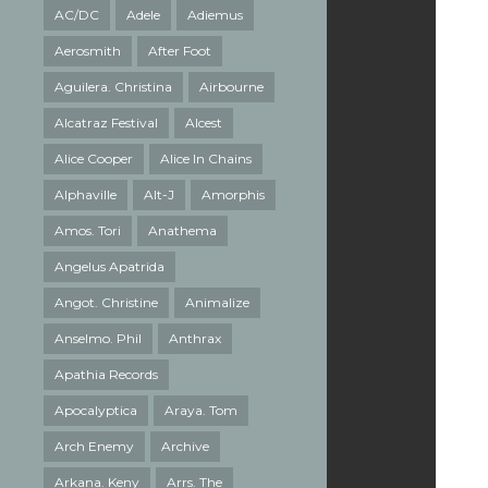
AC/DC
Adele
Adiemus
Aerosmith
After Foot
Aguilera. Christina
Airbourne
Alcatraz Festival
Alcest
Alice Cooper
Alice In Chains
Alphaville
Alt-J
Amorphis
Amos. Tori
Anathema
Angelus Apatrida
Angot. Christine
Animalize
Anselmo. Phil
Anthrax
Apathia Records
Apocalyptica
Araya. Tom
Arch Enemy
Archive
Arkana. Keny
Arrs. The