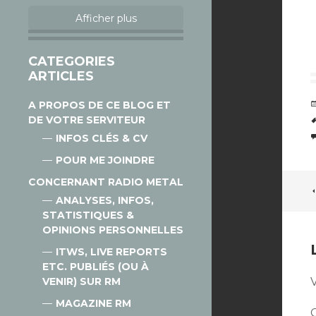
Afficher plus
CATEGORIES
ARTICLES
A PROPOS DE CE BLOG ET
DE VOTRE SERVITEUR
INFOS CLÉS & CV
POUR ME JOINDRE
CONCERNANT RADIO METAL
ANALYSES, INFOS,
STATISTIQUES &
OPINIONS PERSONNELLES
ITWS, LIVE REPORTS
ETC. PUBLIÉS (OU À
VENIR) SUR RM
V
MAGAZINE RM