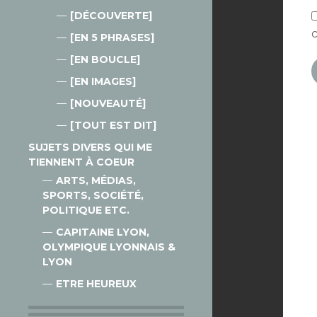
[DÉCOUVERTE]
[EN 5 PHRASES]
[EN BOUCLE]
[EN IMAGES]
[NOUVEAUTÉ]
[TOUT EST DIT]
SUJETS DIVERS QUI ME
TIENNENT À COEUR
ARTS, MÉDIAS,
SPORTS, SOCIÉTÉ,
POLITIQUE ETC.
CAPITAINE LYON,
OLYMPIQUE LYONNAIS &
LYON
ETRE HEUREUX