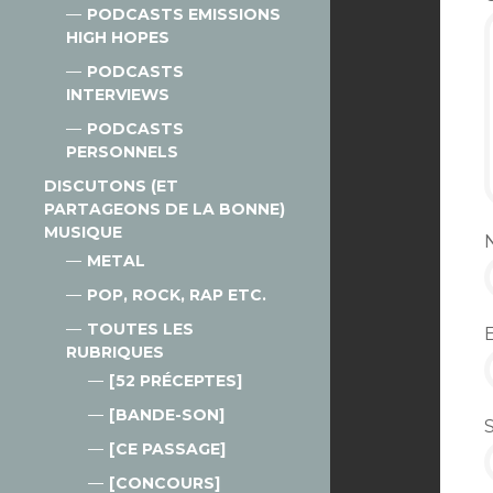
PODCASTS EMISSIONS
HIGH HOPES
PODCASTS
INTERVIEWS
PODCASTS
PERSONNELS
DISCUTONS (ET
PARTAGEONS DE LA BONNE)
MUSIQUE
METAL
POP, ROCK, RAP ETC.
TOUTES LES
RUBRIQUES
[52 PRÉCEPTES]
[BANDE-SON]
[CE PASSAGE]
[CONCOURS]