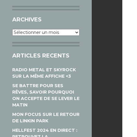
ARCHIVES
Archives
ARTICLES RECENTS
RADIO METAL ET SKYROCK
SUR LA MÊME AFFICHE <3
SE BATTRE POUR SES
RÊVES, SAVOIR POURQUOI
ON ACCEPTE DE SE LEVER LE
MATIN
MON FOCUS SUR LE RETOUR
DE LINKIN PARK
HELLFEST 2024 EN DIRECT :
RETROUVEZ LA