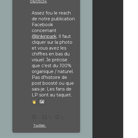
06/09/24
Assez fou le reach
de notre publication
Facebook
concernant
@linkinpark
. Il faut
cliquer sur la photo
et vous avez les
chiffres en bas du
visuel. Je précise
que c’est du 100%
organique / naturel.
Pas d’histoire de
post boosté ou que
sais-je. Les fans de
LP sont au taquet.
1
1
Twitter