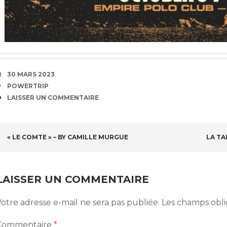
DATE
30 MARS 2023
ÉTIQUETTES
POWERTRIP
COMMENTAIRES
LAISSER UN COMMENTAIRE
NAVIGATION
« LE COMTE » – BY CAMILLE MURGUE
LA TA
DES
ARTICLES
LAISSER UN COMMENTAIRE
otre adresse e-mail ne sera pas publiée.
Les champs obli
Commentaire
*