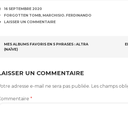
DATE
16 SEPTEMBRE 2020
ÉTIQUETTES
FORGOTTEN TOMB
,
MARCHISIO. FERDINANDO
COMMENTAIRES
LAISSER UN COMMENTAIRE
NAVIGATION
MES ALBUMS FAVORIS EN 5 PHRASES : ALTRA
E
(NAÏVE)
DES
ARTICLES
LAISSER UN COMMENTAIRE
otre adresse e-mail ne sera pas publiée.
Les champs obli
Commentaire
*