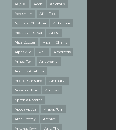
AC/DC
Adele
Adiemus
Aerosmith
After Foot
Aguilera. Christina
Airbourne
Alcatraz Festival
Alcest
Alice Cooper
Alice In Chains
Alphaville
Alt-J
Amorphis
Amos. Tori
Anathema
Angelus Apatrida
Angot. Christine
Animalize
Anselmo. Phil
Anthrax
Apathia Records
Apocalyptica
Araya. Tom
Arch Enemy
Archive
Arkana. Keny
Arrs. The