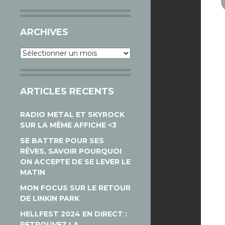
ARCHIVES
Archives
ARTICLES RECENTS
RADIO METAL ET SKYROCK
SUR LA MÊME AFFICHE <3
SE BATTRE POUR SES
RÊVES, SAVOIR POURQUOI
ON ACCEPTE DE SE LEVER LE
MATIN
MON FOCUS SUR LE RETOUR
DE LINKIN PARK
HELLFEST 2024 EN DIRECT :
RETROUVEZ LA