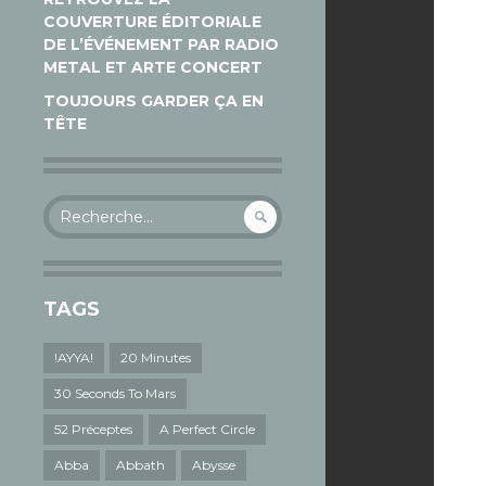
COUVERTURE ÉDITORIALE
DE L’ÉVÉNEMENT PAR RADIO
METAL ET ARTE CONCERT
TOUJOURS GARDER ÇA EN
TÊTE
Rechercher :
TAGS
!AYYA!
20 Minutes
30 Seconds To Mars
52 Préceptes
A Perfect Circle
Abba
Abbath
Abysse