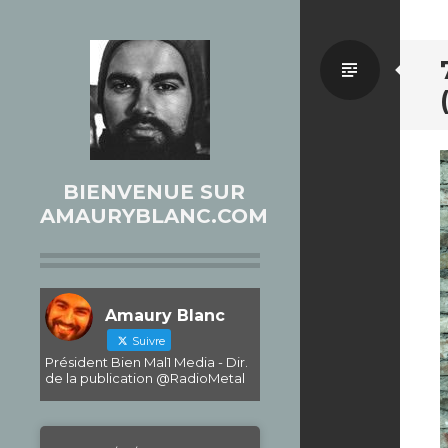
Par
défaut
BIENVENUE SUR
AMAURYBLANC.COM
Amaury Blanc
Suivre
Président Bien Mal1 Media - Dir.
de la publication @RadioMetal