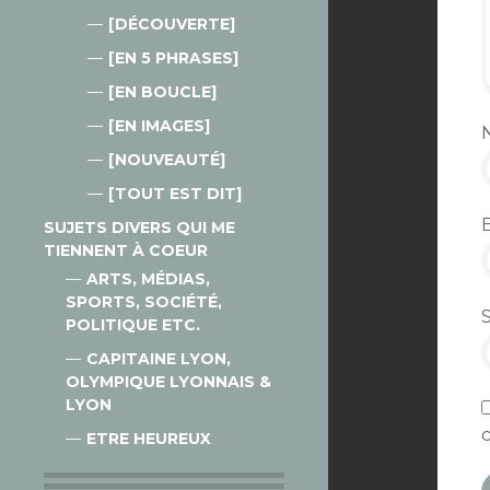
[DÉCOUVERTE]
[EN 5 PHRASES]
[EN BOUCLE]
[EN IMAGES]
[NOUVEAUTÉ]
[TOUT EST DIT]
SUJETS DIVERS QUI ME
TIENNENT À COEUR
ARTS, MÉDIAS,
SPORTS, SOCIÉTÉ,
POLITIQUE ETC.
CAPITAINE LYON,
OLYMPIQUE LYONNAIS &
LYON
ETRE HEUREUX