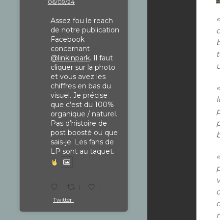
06/09/24
Assez fou le reach
de notre publication
Facebook
b
concernant
t
@linkinpark
. Il faut
cliquer sur la photo
et vous avez les
chiffres en bas du
«
visuel. Je précise
l
que c’est du 100%
organique / naturel.
Pas d’histoire de
post boosté ou que
b
sais-je. Les fans de
LP sont au taquet.
v
1
1
d
Twitter