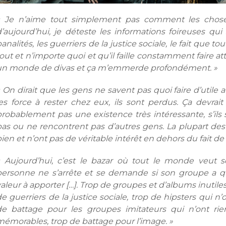
« Je n’aime tout simplement pas comment les chos
d’aujourd’hui, je déteste les informations foireuses qui
analités, les guerriers de la justice sociale, le fait que 
out et n’importe quoi et qu’il faille constamment faire att
un monde de divas et ça m’emmerde profondément. »
 On dirait que les gens ne savent pas quoi faire d’utile
es force à rester chez eux, ils sont perdus. Ça devrait l
probablement pas une existence très intéressante, s’ils
pas ou ne rencontrent pas d’autres gens. La plupart des
ien et n’ont pas de véritable intérêt en dehors du fait de 
« Aujourd’hui, c’est le bazar où tout le monde veut 
personne ne s’arrête et se demande si son groupe a 
aleur à apporter […]. Trop de groupes et d’albums inutiles,
e guerriers de la justice sociale, trop de hipsters qui n’o
de battage pour les groupes imitateurs qui n’ont ri
mémorables, trop de battage pour l’image. »