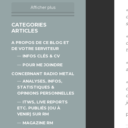
Afficher plus
c
s
CATEGORIES
ARTICLES
A PROPOS DE CE BLOG ET
d
DE VOTRE SERVITEUR
t
INFOS CLÉS & CV
«
POUR ME JOINDRE
CONCERNANT RADIO METAL
ANALYSES, INFOS,
STATISTIQUES &
OPINIONS PERSONNELLES
ITWS, LIVE REPORTS
ETC. PUBLIÉS (OU À
VENIR) SUR RM
MAGAZINE RM