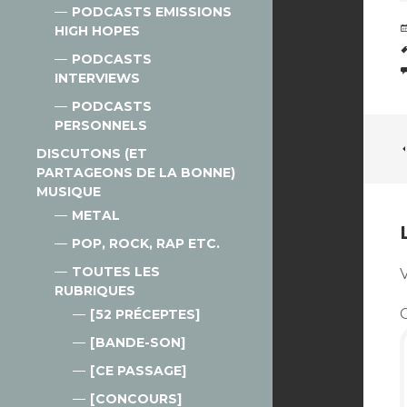
PODCASTS EMISSIONS
HIGH HOPES
PODCASTS
INTERVIEWS
PODCASTS
PERSONNELS
DISCUTONS (ET
PARTAGEONS DE LA BONNE)
MUSIQUE
METAL
POP, ROCK, RAP ETC.
TOUTES LES
V
RUBRIQUES
[52 PRÉCEPTES]
[BANDE-SON]
[CE PASSAGE]
[CONCOURS]