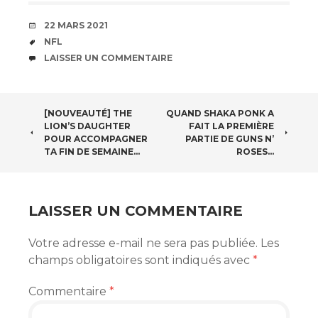
DATE
22 MARS 2021
ÉTIQUETTES
NFL
COMMENTAIRES
LAISSER UN COMMENTAIRE
NAVIGATION
[NOUVEAUTÉ] THE
QUAND SHAKA PONK A
LION’S DAUGHTER
FAIT LA PREMIÈRE
DES
POUR ACCOMPAGNER
PARTIE DE GUNS N’
TA FIN DE SEMAINE…
ROSES…
ARTICLES
LAISSER UN COMMENTAIRE
Votre adresse e-mail ne sera pas publiée.
Les
champs obligatoires sont indiqués avec
*
Commentaire
*